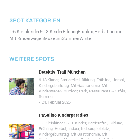
SPOT KATEGORIEN
1-6 Kleinkinder
6-18 Kinder
Bildung
Frühling
Herbst
Indoor
Mit Kinderwagen
Museum
Sommer
Winter
WEITERE SPOTS
Detektiv-Trail München
6-18 Kinder
,
Barrierefrei
,
Bildung
,
Frühling
,
Herbst
,
Kindergeburtstag
,
Mit Gastronomie
,
Mit
Kinderwagen
,
Outdoor
,
Park
,
Restaurants & Cafés
,
Sommer
24. Februar 2026
PaSelino Kinderparadies
1-6 Kleinkinder
,
6-18 Kinder
,
Barrierefrei
,
Bildung
,
Frühling
,
Herbst
,
Indoor
,
Indoorspielplatz
,
Kindergeburtstag
,
Mit Gastronomie
,
Mit