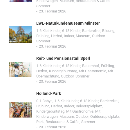
Kinderwagen
,
Museum
,
Restaurants & Cafés
,
Sommer
23. Februar 2026
LWL-Naturkundemuseum Münster
1-6 Kleinkinder
,
6-18 Kinder
,
Barrierefrei
,
Bildung
,
Frühling
,
Herbst
,
Indoor
,
Museum
,
Outdoor
,
Sommer
23. Februar 2026
Reit- und Pensionsstall Sperl
1-6 Kleinkinder
,
6-18 Kinder
,
Bauernhof
,
Frühling
,
Herbst
,
Kindergeburtstag
,
Mit Gastronomie
,
Mit
Übernachtung
,
Outdoor
,
Sommer
23. Februar 2026
Holland-Park
0-1 Babys
,
1-6 Kleinkinder
,
6-18 Kinder
,
Barrierefrei
,
Frühling
,
Herbst
,
Indoor
,
Indoorspielplatz
,
Kindergeburtstag
,
Mit Gastronomie
,
Mit
Kinderwagen
,
Museum
,
Outdoor
,
Outdoorspielplatz
,
Park
,
Restaurants & Cafés
,
Sommer
23. Februar 2026