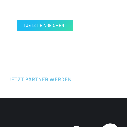
Werde Teil der Wohin mit Kind Community und
reiche einen Spot ein.
| JETZT EINREICHEN |
JETZT EINREICHEN
JETZT PARTNER WERDEN