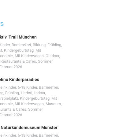
TS
ktiv-Trail München
Kinder
,
Barrierefrei
,
Bildung
,
Frühling
,
st
,
Kindergeburtstag
,
Mit
ronomie
,
Mit Kinderwagen
,
Outdoor
,
,
Restaurants & Cafés
,
Sommer
 Februar 2026
lino Kinderparadies
leinkinder
,
6-18 Kinder
,
Barrierefrei
,
ng
,
Frühling
,
Herbst
,
Indoor
,
rspielplatz
,
Kindergeburtstag
,
Mit
ronomie
,
Mit Kinderwagen
,
Museum
,
urants & Cafés
,
Sommer
 Februar 2026
-Naturkundemuseum Münster
leinkinder
,
6-18 Kinder
,
Barrierefrei
,