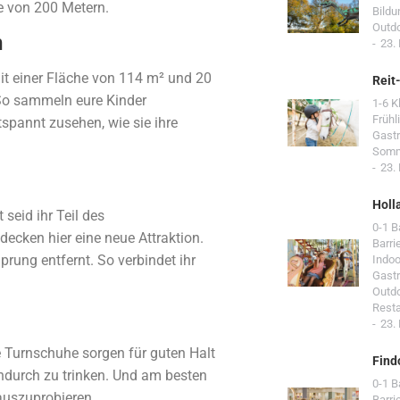
ge von 200 Metern.
Bildu
Outd
n
23.
Mit einer Fläche von 114 m² und 20
Reit
 So sammeln eure Kinder
1-6 K
Frühl
spannt zusehen, wie sie ihre
Gast
Som
23.
Holl
seid ihr Teil des
0-1 
cken hier eine neue Attraktion.
Barri
rung entfernt. So verbindet ihr
Indoo
Gast
Outd
Resta
23.
e Turnschuhe sorgen für guten Halt
Find
durch zu trinken. Und am besten
0-1 
 auszuprobieren.
Barri