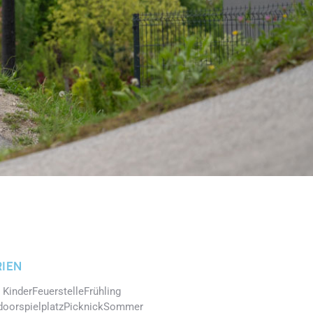
IEN
 Kinder
Feuerstelle
Frühling
doorspielplatz
Picknick
Sommer