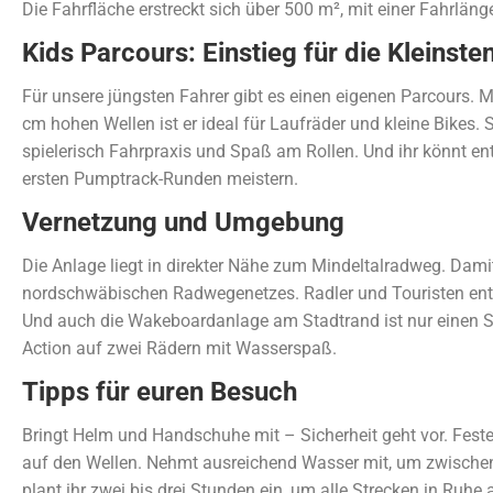
Die Fahrfläche erstreckt sich über 500 m², mit einer Fahrlän
Kids Parcours: Einstieg für die Kleinste
Für unsere jüngsten Fahrer gibt es einen eigenen Parcours. 
cm hohen Wellen ist er ideal für Laufräder und kleine Bikes.
spielerisch Fahrpraxis und Spaß am Rollen. Und ihr könnt ent
ersten Pumptrack-Runden meistern.
Vernetzung und Umgebung
Die Anlage liegt in direkter Nähe zum Mindeltalradweg. Damit 
nordschwäbischen Radwegenetzes. Radler und Touristen entde
Und auch die Wakeboardanlage am Stadtrand ist nur einen Sp
Action auf zwei Rädern mit Wasserspaß.
Tipps für euren Besuch
Bringt Helm und Handschuhe mit – Sicherheit geht vor. Fest
auf den Wellen. Nehmt ausreichend Wasser mit, um zwischen
plant ihr zwei bis drei Stunden ein, um alle Strecken in Ruhe