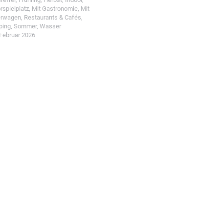
rspielplatz
,
Mit Gastronomie
,
Mit
erwagen
,
Restaurants & Cafés
,
ping
,
Sommer
,
Wasser
 Februar 2026
t einreichen!
r Wohin mit Kind
d reiche einen Spot ein.