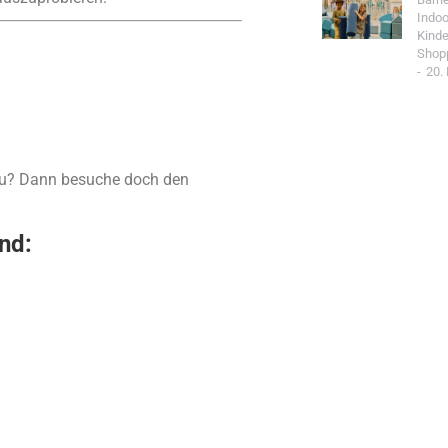
Indoo
Kind
Shop
20.
lgäu? Dann besuche doch den
nd:
Jetzt Spo
Werde Teil de
Community un