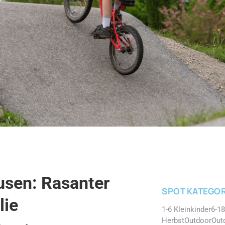
sen: Rasanter
SPOT KATEGOR
lie
1-6 Kleinkinder
6-18
Herbst
Outdoor
Out