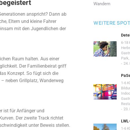
egeistert
Wandern
 Generationen anspricht? Dann ab
, Eltern und kleine Fahrer
WEITERE SPO
einsam mit den Jugendlichen der
Dete
6-18 
Herb
Gast
chen Raum halten. Aus einer
Park
24.
chkeit. Der Familienbeirat griff
s Konzept. So fügt sich die
PaSe
 – neben Grillplatz, Wanderweg
1-6 K
Bildu
Indoo
Gast
Resta
23.
r ist für Anfänger und
Kurven. Der zweite Track richtet
LWL
schwindigkeit unter Beweis stellen.
1-6 K