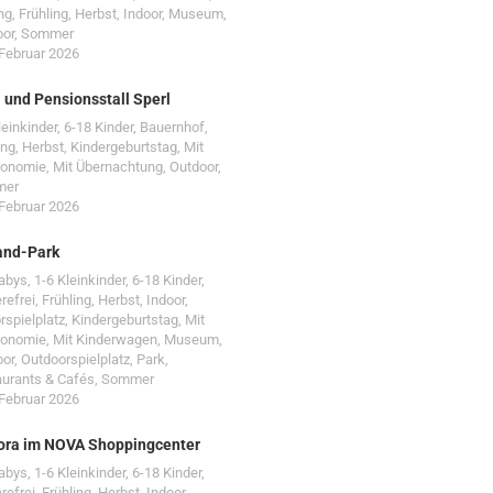
ng
,
Frühling
,
Herbst
,
Indoor
,
Museum
,
oor
,
Sommer
 Februar 2026
- und Pensionsstall Sperl
leinkinder
,
6-18 Kinder
,
Bauernhof
,
ing
,
Herbst
,
Kindergeburtstag
,
Mit
ronomie
,
Mit Übernachtung
,
Outdoor
,
mer
 Februar 2026
and-Park
Babys
,
1-6 Kleinkinder
,
6-18 Kinder
,
erefrei
,
Frühling
,
Herbst
,
Indoor
,
rspielplatz
,
Kindergeburtstag
,
Mit
ronomie
,
Mit Kinderwagen
,
Museum
,
oor
,
Outdoorspielplatz
,
Park
,
urants & Cafés
,
Sommer
 Februar 2026
ora im NOVA Shoppingcenter
Babys
,
1-6 Kleinkinder
,
6-18 Kinder
,
erefrei
,
Frühling
,
Herbst
,
Indoor
,