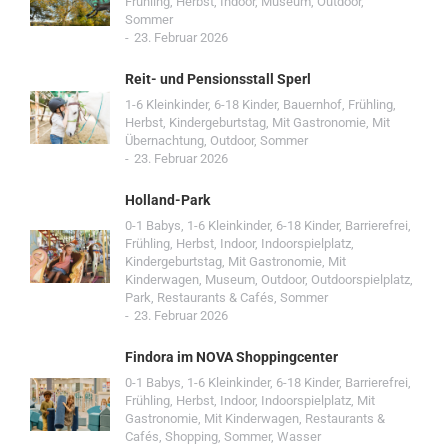
Frühling
,
Herbst
,
Indoor
,
Museum
,
Outdoor
,
Sommer
23. Februar 2026
Reit- und Pensionsstall Sperl
1-6 Kleinkinder
,
6-18 Kinder
,
Bauernhof
,
Frühling
,
Herbst
,
Kindergeburtstag
,
Mit Gastronomie
,
Mit
Übernachtung
,
Outdoor
,
Sommer
23. Februar 2026
Holland-Park
0-1 Babys
,
1-6 Kleinkinder
,
6-18 Kinder
,
Barrierefrei
,
Frühling
,
Herbst
,
Indoor
,
Indoorspielplatz
,
Kindergeburtstag
,
Mit Gastronomie
,
Mit
Kinderwagen
,
Museum
,
Outdoor
,
Outdoorspielplatz
,
Park
,
Restaurants & Cafés
,
Sommer
23. Februar 2026
Findora im NOVA Shoppingcenter
0-1 Babys
,
1-6 Kleinkinder
,
6-18 Kinder
,
Barrierefrei
,
Frühling
,
Herbst
,
Indoor
,
Indoorspielplatz
,
Mit
Gastronomie
,
Mit Kinderwagen
,
Restaurants &
Cafés
,
Shopping
,
Sommer
,
Wasser