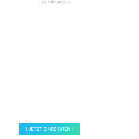
20. Februar 2026
Jetzt Spot einreichen!
Werde Teil der Wohin mit Kind Community und
reiche einen Spot ein.
| JETZT EINREICHEN |