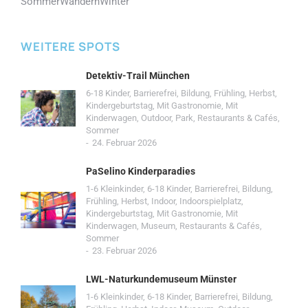
Sommer
Wandern
Winter
WEITERE SPOTS
Detektiv-Trail München
6-18 Kinder
,
Barrierefrei
,
Bildung
,
Frühling
,
Herbst
,
Kindergeburtstag
,
Mit Gastronomie
,
Mit
Kinderwagen
,
Outdoor
,
Park
,
Restaurants & Cafés
,
Sommer
24. Februar 2026
PaSelino Kinderparadies
1-6 Kleinkinder
,
6-18 Kinder
,
Barrierefrei
,
Bildung
,
Frühling
,
Herbst
,
Indoor
,
Indoorspielplatz
,
Kindergeburtstag
,
Mit Gastronomie
,
Mit
Kinderwagen
,
Museum
,
Restaurants & Cafés
,
Sommer
23. Februar 2026
LWL-Naturkundemuseum Münster
1-6 Kleinkinder
,
6-18 Kinder
,
Barrierefrei
,
Bildung
,