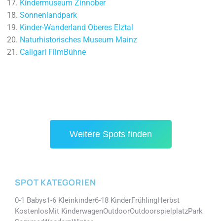
Kindermuseum Zinnober
Sonnenlandpark
Kinder-Wanderland Oberes Elztal
Naturhistorisches Museum Mainz
Caligari FilmBühne
Weitere Spots finden
SPOT KATEGORIEN
0-1 Babys
1-6 Kleinkinder
6-18 Kinder
Frühling
Herbst
Kostenlos
Mit Kinderwagen
Outdoor
Outdoorspielplatz
Park