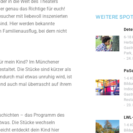
der in die Welt des Theaters
er genau das Richtige für euch!
sucher mit liebevoll inszenierten
WEITERE SPO
 sind. Hier werden bekannte
Dete
 Familienausflug, bei dem nicht
6-18 
Herb
Gast
Park
24.
 für mein Kind? Im Münchener
staltet. Die Stücke sind kürzer als
PaSe
endurch mal etwas unruhig wird, ist
1-6 K
 und auch mal überrascht auf ihrem
Bildu
Indoo
Gast
Resta
23.
schichten – das Programm des
LWL
etwas. Die Stücke wechseln
1-6 K
eicht entdeckt dein Kind hier
Bildu