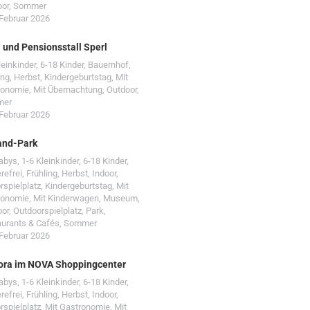
oor
,
Sommer
 Februar 2026
- und Pensionsstall Sperl
leinkinder
,
6-18 Kinder
,
Bauernhof
,
ing
,
Herbst
,
Kindergeburtstag
,
Mit
ronomie
,
Mit Übernachtung
,
Outdoor
,
mer
 Februar 2026
and-Park
Babys
,
1-6 Kleinkinder
,
6-18 Kinder
,
erefrei
,
Frühling
,
Herbst
,
Indoor
,
rspielplatz
,
Kindergeburtstag
,
Mit
ronomie
,
Mit Kinderwagen
,
Museum
,
oor
,
Outdoorspielplatz
,
Park
,
urants & Cafés
,
Sommer
 Februar 2026
ora im NOVA Shoppingcenter
Babys
,
1-6 Kleinkinder
,
6-18 Kinder
,
erefrei
,
Frühling
,
Herbst
,
Indoor
,
rspielplatz
,
Mit Gastronomie
,
Mit