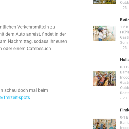
Outd
23.
Reit
entlichen Verkehrsmitteln zu
1-6 K
Frühl
t dem Auto anreist, findet in der
Gast
l am Nachmittag, sodass ihr euren
Som
23.
n oder einem Cafébesuch
Holl
0-1 
Barri
Indoo
Gast
Outd
ann schau doch mal beim
Resta
/freizeit-spots
23.
Find
0-1 
Barri
Indoo