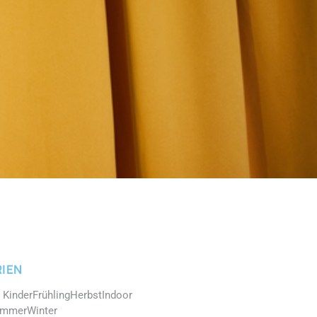
IEN
 Kinder
Frühling
Herbst
Indoor
mmer
Winter