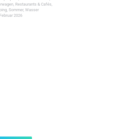
erwagen
,
Restaurants & Cafés
,
ping
,
Sommer
,
Wasser
 Februar 2026
t einreichen!
r Wohin mit Kind
d reiche einen Spot ein.