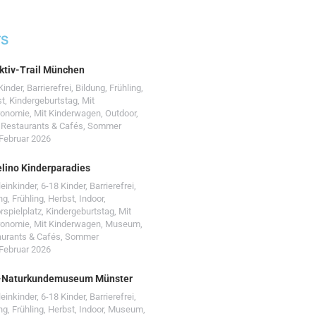
TS
ktiv-Trail München
Kinder
,
Barrierefrei
,
Bildung
,
Frühling
,
st
,
Kindergeburtstag
,
Mit
ronomie
,
Mit Kinderwagen
,
Outdoor
,
,
Restaurants & Cafés
,
Sommer
 Februar 2026
lino Kinderparadies
leinkinder
,
6-18 Kinder
,
Barrierefrei
,
ng
,
Frühling
,
Herbst
,
Indoor
,
rspielplatz
,
Kindergeburtstag
,
Mit
ronomie
,
Mit Kinderwagen
,
Museum
,
urants & Cafés
,
Sommer
 Februar 2026
-Naturkundemuseum Münster
leinkinder
,
6-18 Kinder
,
Barrierefrei
,
ng
,
Frühling
,
Herbst
,
Indoor
,
Museum
,