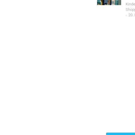
Kind
Shop
20.
Jetzt Spo
Werde Teil de
Community un