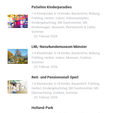
PaSelino Kinderparadies
1-6 Kleinkinder
,
6-18 Kinder
,
Barrierefrei
,
Bildung
,
Frühling
,
Herbst
,
Indoor
,
Indoorspielplatz
,
Kindergeburtstag
,
Mit Gastronomie
,
Mit
Kinderwagen
,
Museum
,
Restaurants & Cafés
,
Sommer
23. Februar 2026
LWL-Naturkundemuseum Münster
1-6 Kleinkinder
,
6-18 Kinder
,
Barrierefrei
,
Bildung
,
Frühling
,
Herbst
,
Indoor
,
Museum
,
Outdoor
,
Sommer
23. Februar 2026
Reit- und Pensionsstall Sperl
1-6 Kleinkinder
,
6-18 Kinder
,
Bauernhof
,
Frühling
,
Herbst
,
Kindergeburtstag
,
Mit Gastronomie
,
Mit
Übernachtung
,
Outdoor
,
Sommer
23. Februar 2026
Holland-Park