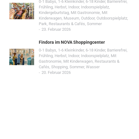
0-1 Babys
,
1-6 Kleinkinder
,
6-18 Kinder
,
Barrierefrei
,
Frühling
,
Herbst
,
Indoor
,
Indoorspielplatz
,
Kindergeburtstag
,
Mit Gastronomie
,
Mit
Kinderwagen
,
Museum
,
Outdoor
,
Outdoorspielplatz
,
Park
,
Restaurants & Cafés
,
Sommer
23. Februar 2026
Findora im NOVA Shoppingcenter
0-1 Babys
,
1-6 Kleinkinder
,
6-18 Kinder
,
Barrierefrei
,
Frühling
,
Herbst
,
Indoor
,
Indoorspielplatz
,
Mit
Gastronomie
,
Mit Kinderwagen
,
Restaurants &
Cafés
,
Shopping
,
Sommer
,
Wasser
20. Februar 2026