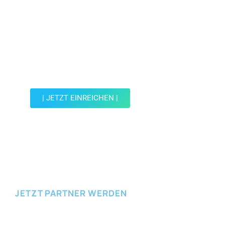
Jetzt Spot einreichen!
Werde Teil der Wohin mit Kind Community und
reiche einen Spot ein.
| JETZT EINREICHEN |
JETZT EINREICHEN
JETZT PARTNER WERDEN