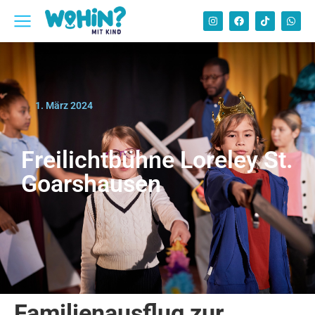
1. März 2024
Freilichtbühne Loreley St.
Goarshausen
Familienausflug zur