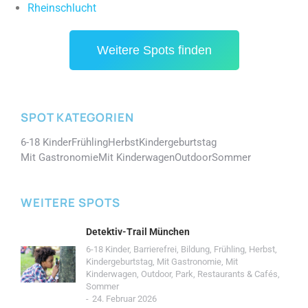
Rheinschlucht
Weitere Spots finden
SPOT KATEGORIEN
6-18 Kinder
Frühling
Herbst
Kindergeburtstag
Mit Gastronomie
Mit Kinderwagen
Outdoor
Sommer
WEITERE SPOTS
Detektiv-Trail München
6-18 Kinder
,
Barrierefrei
,
Bildung
,
Frühling
,
Herbst
,
Kindergeburtstag
,
Mit Gastronomie
,
Mit
Kinderwagen
,
Outdoor
,
Park
,
Restaurants & Cafés
,
Sommer
24. Februar 2026