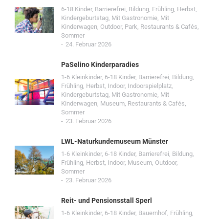
6-18 Kinder
,
Barrierefrei
,
Bildung
,
Frühling
,
Herbst
,
Kindergeburtstag
,
Mit Gastronomie
,
Mit
Kinderwagen
,
Outdoor
,
Park
,
Restaurants & Cafés
,
Sommer
24. Februar 2026
PaSelino Kinderparadies
1-6 Kleinkinder
,
6-18 Kinder
,
Barrierefrei
,
Bildung
,
Frühling
,
Herbst
,
Indoor
,
Indoorspielplatz
,
Kindergeburtstag
,
Mit Gastronomie
,
Mit
Kinderwagen
,
Museum
,
Restaurants & Cafés
,
Sommer
23. Februar 2026
LWL-Naturkundemuseum Münster
1-6 Kleinkinder
,
6-18 Kinder
,
Barrierefrei
,
Bildung
,
Frühling
,
Herbst
,
Indoor
,
Museum
,
Outdoor
,
Sommer
23. Februar 2026
Reit- und Pensionsstall Sperl
1-6 Kleinkinder
,
6-18 Kinder
,
Bauernhof
,
Frühling
,