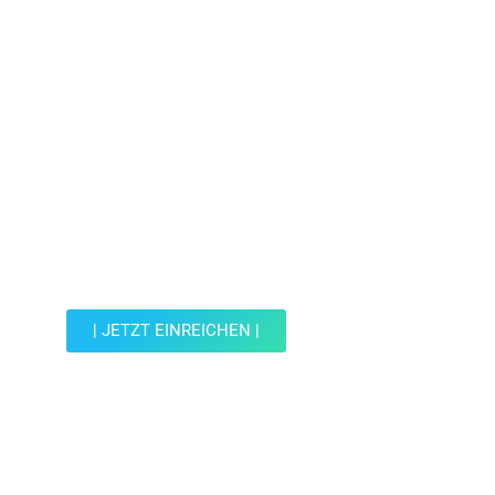
Jetzt Spot einreichen!
Werde Teil der Wohin mit Kind Community und
reiche einen Spot ein.
| JETZT EINREICHEN |
JETZT EINREICHEN