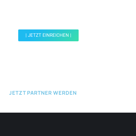
Werde Teil der Wohin mit Kind Community und
reiche einen Spot ein.
| JETZT EINREICHEN |
JETZT EINREICHEN
JETZT PARTNER WERDEN