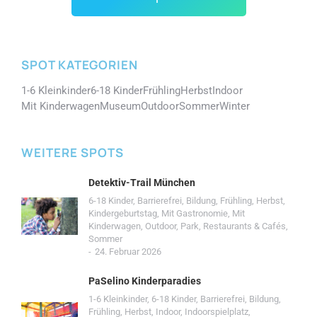
SPOT KATEGORIEN
1-6 Kleinkinder
6-18 Kinder
Frühling
Herbst
Indoor
Mit Kinderwagen
Museum
Outdoor
Sommer
Winter
WEITERE SPOTS
Detektiv-Trail München
6-18 Kinder
,
Barrierefrei
,
Bildung
,
Frühling
,
Herbst
,
Kindergeburtstag
,
Mit Gastronomie
,
Mit
Kinderwagen
,
Outdoor
,
Park
,
Restaurants & Cafés
,
Sommer
24. Februar 2026
PaSelino Kinderparadies
1-6 Kleinkinder
,
6-18 Kinder
,
Barrierefrei
,
Bildung
,
Frühling
,
Herbst
,
Indoor
,
Indoorspielplatz
,