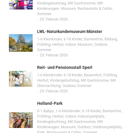
Kindergeburtstag
,
Mit Gastronomie
,
Mit
Kinderwagen
,
Museum
,
Restaurants & Cafés
,
Sommer
23. Februar 2026
LWL-Naturkundemuseum Münster
1-6 Kleinkinder
,
6-18 Kinder
,
Barrierefrei
,
Bildung
,
Frühling
,
Herbst
,
Indoor
,
Museum
,
Outdoor
,
Sommer
23. Februar 2026
Reit- und Pensionsstall Sperl
1-6 Kleinkinder
,
6-18 Kinder
,
Bauernhof
,
Frühling
,
Herbst
,
Kindergeburtstag
,
Mit Gastronomie
,
Mit
Übernachtung
,
Outdoor
,
Sommer
23. Februar 2026
Holland-Park
0-1 Babys
,
1-6 Kleinkinder
,
6-18 Kinder
,
Barrierefrei
,
Frühling
,
Herbst
,
Indoor
,
Indoorspielplatz
,
Kindergeburtstag
,
Mit Gastronomie
,
Mit
Kinderwagen
,
Museum
,
Outdoor
,
Outdoorspielplatz
,
Park
,
Restaurants & Cafés
,
Sommer