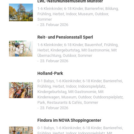
LWL-Naturkundemuseum Münster
1-6 Kleinkinder
,
6-18 Kinder
,
Barrierefrei
,
Bildung
,
Frühling
,
Herbst
,
Indoor
,
Museum
,
Outdoor
,
Sommer
23. Februar 2026
Reit- und Pensionsstall Sperl
1-6 Kleinkinder
,
6-18 Kinder
,
Bauernhof
,
Frühling
,
Herbst
,
Kindergeburtstag
,
Mit Gastronomie
,
Mit
Übernachtung
,
Outdoor
,
Sommer
23. Februar 2026
Holland-Park
0-1 Babys
,
1-6 Kleinkinder
,
6-18 Kinder
,
Barrierefrei
,
Frühling
,
Herbst
,
Indoor
,
Indoorspielplatz
,
Kindergeburtstag
,
Mit Gastronomie
,
Mit
Kinderwagen
,
Museum
,
Outdoor
,
Outdoorspielplatz
,
Park
,
Restaurants & Cafés
,
Sommer
23. Februar 2026
Findora im NOVA Shoppingcenter
0-1 Babys
,
1-6 Kleinkinder
,
6-18 Kinder
,
Barrierefrei
,
Frühling
,
Herbst
,
Indoor
,
Indoorspielplatz
,
Mit