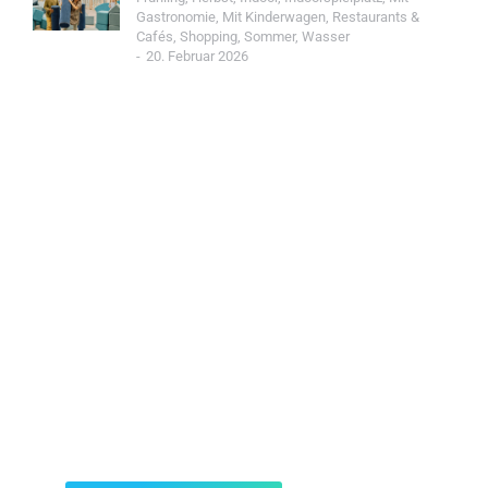
Gastronomie
,
Mit Kinderwagen
,
Restaurants &
Cafés
,
Shopping
,
Sommer
,
Wasser
20. Februar 2026
Jetzt Spot einreichen!
Werde Teil der Wohin mit Kind Community und
reiche einen Spot ein.