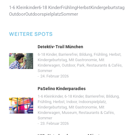
1-6 Kleinkinder
6-18 Kinder
Frühling
Herbst
Kindergeburtstag
Outdoor
Outdoorspielplatz
Sommer
WEITERE SPOTS
Detektiv-Trail München
6-18 Kinder
,
Barrierefrei
,
Bildung
,
Frühling
,
Herbst
,
Kindergeburtstag
,
Mit Gastronomie
,
Mit
Kinderwagen
,
Outdoor
,
Park
,
Restaurants & Cafés
,
Sommer
24. Februar 2026
PaSelino Kinderparadies
1-6 Kleinkinder
,
6-18 Kinder
,
Barrierefrei
,
Bildung
,
Frühling
,
Herbst
,
Indoor
,
Indoorspielplatz
,
Kindergeburtstag
,
Mit Gastronomie
,
Mit
Kinderwagen
,
Museum
,
Restaurants & Cafés
,
Sommer
23. Februar 2026