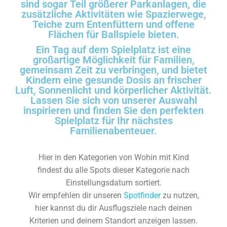
sind sogar Teil größerer Parkanlagen, die
zusätzliche Aktivitäten wie Spazierwege,
Teiche zum Entenfüttern und offene
Flächen für Ballspiele bieten.
Ein Tag auf dem Spielplatz ist eine
großartige Möglichkeit für Familien,
gemeinsam Zeit zu verbringen, und bietet
Kindern eine gesunde Dosis an frischer
Luft, Sonnenlicht und körperlicher Aktivität.
Lassen Sie sich von unserer Auswahl
inspirieren und finden Sie den perfekten
Spielplatz für Ihr nächstes
Familienabenteuer.
Hier in den Kategorien von Wohin mit Kind
findest du alle Spots dieser Kategorie nach
Einstellungsdatum sortiert.
Wir empfehlen dir unseren
Spotfinder
zu nutzen,
hier kannst du dir Ausflugsziele nach deinen
Kriterien und deinem Standort anzeigen lassen.