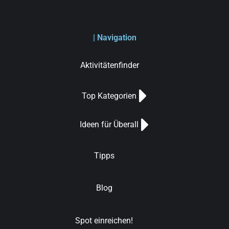
| Navigation
Aktivitätenfinder
Top Kategorien
Ideen für Überall
Tipps
Blog
Spot einreichen!