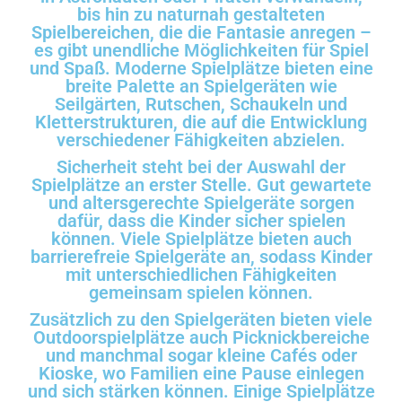
bis hin zu naturnah gestalteten
Spielbereichen, die die Fantasie anregen –
es gibt unendliche Möglichkeiten für Spiel
und Spaß. Moderne Spielplätze bieten eine
breite Palette an Spielgeräten wie
Seilgärten, Rutschen, Schaukeln und
Kletterstrukturen, die auf die Entwicklung
verschiedener Fähigkeiten abzielen.
Sicherheit steht bei der Auswahl der
Spielplätze an erster Stelle. Gut gewartete
und altersgerechte Spielgeräte sorgen
dafür, dass die Kinder sicher spielen
können. Viele Spielplätze bieten auch
barrierefreie Spielgeräte an, sodass Kinder
mit unterschiedlichen Fähigkeiten
gemeinsam spielen können.
Zusätzlich zu den Spielgeräten bieten viele
Outdoorspielplätze auch Picknickbereiche
und manchmal sogar kleine Cafés oder
Kioske, wo Familien eine Pause einlegen
und sich stärken können. Einige Spielplätze