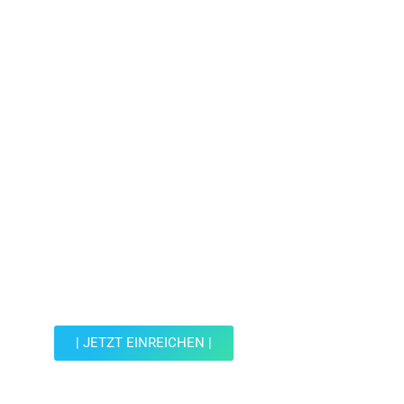
Jetzt Spot einreichen!
Werde Teil der Wohin mit Kind Community und
reiche einen Spot ein.
| JETZT EINREICHEN |