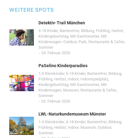
WEITERE SPOTS
Detektiv-Trail München
6-18 Kinder
,
Barrierefrei
,
Bildung
,
Frühling
,
Herbst
,
Kindergeburtstag
,
Mit Gastronomie
,
Mit
Kinderwagen
,
Outdoor
,
Park
,
Restaurants & Cafés
,
Sommer
24. Februar 2026
PaSelino Kinderparadies
1-6 Kleinkinder
,
6-18 Kinder
,
Barrierefrei
,
Bildung
,
Frühling
,
Herbst
,
Indoor
,
Indoorspielplatz
,
Kindergeburtstag
,
Mit Gastronomie
,
Mit
Kinderwagen
,
Museum
,
Restaurants & Cafés
,
Sommer
23. Februar 2026
LWL-Naturkundemuseum Münster
1-6 Kleinkinder
,
6-18 Kinder
,
Barrierefrei
,
Bildung
,
Frühling
,
Herbst
,
Indoor
,
Museum
,
Outdoor
,
Sommer