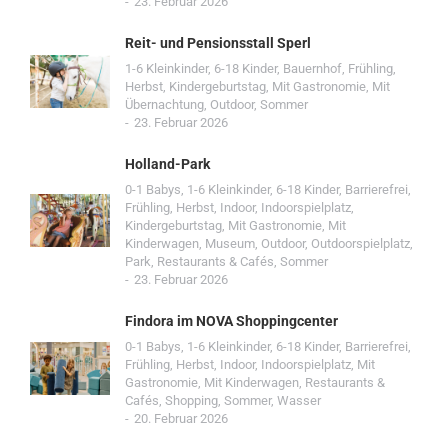
23. Februar 2026
Reit- und Pensionsstall Sperl
1-6 Kleinkinder
,
6-18 Kinder
,
Bauernhof
,
Frühling
,
Herbst
,
Kindergeburtstag
,
Mit Gastronomie
,
Mit
Übernachtung
,
Outdoor
,
Sommer
23. Februar 2026
Holland-Park
0-1 Babys
,
1-6 Kleinkinder
,
6-18 Kinder
,
Barrierefrei
,
Frühling
,
Herbst
,
Indoor
,
Indoorspielplatz
,
Kindergeburtstag
,
Mit Gastronomie
,
Mit
Kinderwagen
,
Museum
,
Outdoor
,
Outdoorspielplatz
,
Park
,
Restaurants & Cafés
,
Sommer
23. Februar 2026
Findora im NOVA Shoppingcenter
0-1 Babys
,
1-6 Kleinkinder
,
6-18 Kinder
,
Barrierefrei
,
Frühling
,
Herbst
,
Indoor
,
Indoorspielplatz
,
Mit
Gastronomie
,
Mit Kinderwagen
,
Restaurants &
Cafés
,
Shopping
,
Sommer
,
Wasser
20. Februar 2026