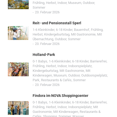
Frühling
,
Herbst
,
Indoor
,
Museum
,
Outdoor
,
Sommer
23. Februar 2026
Reit- und Pensionsstall Sperl
1-6 Kleinkinder
,
6-18 Kinder
,
Bauernhof
,
Frühling
,
Herbst
,
Kindergeburtstag
,
Mit Gastronomie
,
Mit
Übernachtung
,
Outdoor
,
Sommer
23. Februar 2026
Holland-Park
0-1 Babys
,
1-6 Kleinkinder
,
6-18 Kinder
,
Barrierefrei
,
Frühling
,
Herbst
,
Indoor
,
Indoorspielplatz
,
Kindergeburtstag
,
Mit Gastronomie
,
Mit
Kinderwagen
,
Museum
,
Outdoor
,
Outdoorspielplatz
,
Park
,
Restaurants & Cafés
,
Sommer
23. Februar 2026
Findora im NOVA Shoppingcenter
0-1 Babys
,
1-6 Kleinkinder
,
6-18 Kinder
,
Barrierefrei
,
Frühling
,
Herbst
,
Indoor
,
Indoorspielplatz
,
Mit
Gastronomie
,
Mit Kinderwagen
,
Restaurants &
Cafés
,
Shopping
,
Sommer
,
Wasser