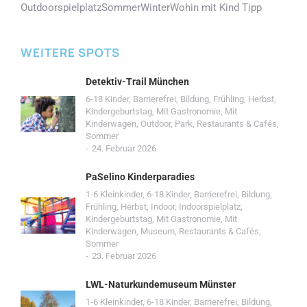
Outdoorspielplatz
Sommer
Winter
Wohin mit Kind Tipp
WEITERE SPOTS
Detektiv-Trail München
6-18 Kinder
,
Barrierefrei
,
Bildung
,
Frühling
,
Herbst
,
Kindergeburtstag
,
Mit Gastronomie
,
Mit
Kinderwagen
,
Outdoor
,
Park
,
Restaurants & Cafés
,
Sommer
24. Februar 2026
PaSelino Kinderparadies
1-6 Kleinkinder
,
6-18 Kinder
,
Barrierefrei
,
Bildung
,
Frühling
,
Herbst
,
Indoor
,
Indoorspielplatz
,
Kindergeburtstag
,
Mit Gastronomie
,
Mit
Kinderwagen
,
Museum
,
Restaurants & Cafés
,
Sommer
23. Februar 2026
LWL-Naturkundemuseum Münster
1-6 Kleinkinder
,
6-18 Kinder
,
Barrierefrei
,
Bildung
,