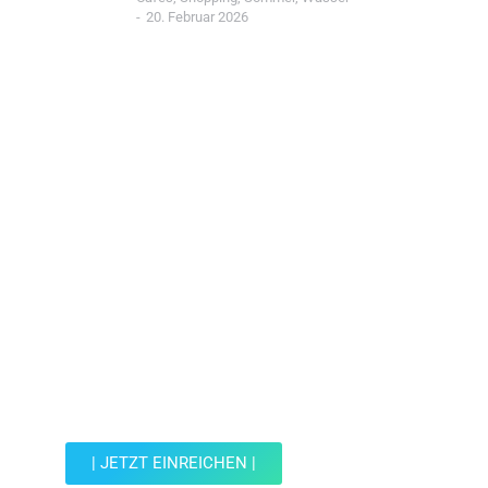
20. Februar 2026
Jetzt Spot einreichen!
Werde Teil der Wohin mit Kind Community und
reiche einen Spot ein.
| JETZT EINREICHEN |