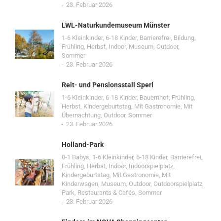
23. Februar 2026
LWL-Naturkundemuseum Münster
1-6 Kleinkinder
,
6-18 Kinder
,
Barrierefrei
,
Bildung
,
Frühling
,
Herbst
,
Indoor
,
Museum
,
Outdoor
,
Sommer
23. Februar 2026
Reit- und Pensionsstall Sperl
1-6 Kleinkinder
,
6-18 Kinder
,
Bauernhof
,
Frühling
,
Herbst
,
Kindergeburtstag
,
Mit Gastronomie
,
Mit
Übernachtung
,
Outdoor
,
Sommer
23. Februar 2026
Holland-Park
0-1 Babys
,
1-6 Kleinkinder
,
6-18 Kinder
,
Barrierefrei
,
Frühling
,
Herbst
,
Indoor
,
Indoorspielplatz
,
Kindergeburtstag
,
Mit Gastronomie
,
Mit
Kinderwagen
,
Museum
,
Outdoor
,
Outdoorspielplatz
,
Park
,
Restaurants & Cafés
,
Sommer
23. Februar 2026