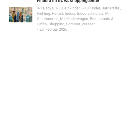
Findora im NOVA Shoppingcenter
0-1 Babys
,
1-6 Kleinkinder
,
6-18 Kinder
,
Barrierefrei
,
Frühling
,
Herbst
,
Indoor
,
Indoorspielplatz
,
Mit
Gastronomie
,
Mit Kinderwagen
,
Restaurants &
Cafés
,
Shopping
,
Sommer
,
Wasser
20. Februar 2026
Jetzt Spot einreichen!
Werde Teil der Wohin mit Kind Community und