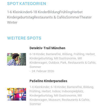
SPOT KATEGORIEN
1-6 Kleinkinder
6-18 Kinder
Bildung
Frühling
Herbst
Kindergeburtstag
Restaurants & Cafés
Sommer
Theater
Winter
WEITERE SPOTS
Detektiv-Trail München
6-18 Kinder
,
Barrierefrei
,
Bildung
,
Frühling
,
Herbst
,
Kindergeburtstag
,
Mit Gastronomie
,
Mit
Kinderwagen
,
Outdoor
,
Park
,
Restaurants & Cafés
,
Sommer
24. Februar 2026
PaSelino Kinderparadies
1-6 Kleinkinder
,
6-18 Kinder
,
Barrierefrei
,
Bildung
,
Frühling
,
Herbst
,
Indoor
,
Indoorspielplatz
,
Kindergeburtstag
,
Mit Gastronomie
,
Mit
Kinderwagen
,
Museum
,
Restaurants & Cafés
,
Sommer