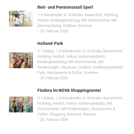
Reit- und Pensionsstall Sperl
1-6 Kleinkinder
,
6-18 Kinder
,
Bauernhof
,
Frühling
,
Herbst
,
Kindergeburtstag
,
Mit Gastronomie
,
Mit
Übernachtung
,
Outdoor
,
Sommer
23. Februar 2026
Holland-Park
0-1 Babys
,
1-6 Kleinkinder
,
6-18 Kinder
,
Barrierefrei
,
Frühling
,
Herbst
,
Indoor
,
Indoorspielplatz
,
Kindergeburtstag
,
Mit Gastronomie
,
Mit
Kinderwagen
,
Museum
,
Outdoor
,
Outdoorspielplatz
,
Park
,
Restaurants & Cafés
,
Sommer
23. Februar 2026
Findora im NOVA Shoppingcenter
0-1 Babys
,
1-6 Kleinkinder
,
6-18 Kinder
,
Barrierefrei
,
Frühling
,
Herbst
,
Indoor
,
Indoorspielplatz
,
Mit
Gastronomie
,
Mit Kinderwagen
,
Restaurants &
Cafés
,
Shopping
,
Sommer
,
Wasser
20. Februar 2026