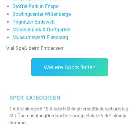
Stöffel-Park in Enspel
Bowlingcenter Wittenberge
Prignitzer Badewelt
Märchenpark & Duftgarten
Museumswerft Flensburg
Viel Spaß beim Entdecken!
Weitere Spots finden
SPOT KATEGORIEN
1-6 Kleinkinder
6-18 Kinder
Frühling
Herbst
Kindergeburtstag
Mit Übernachtung
Outdoor
Outdoorspielplatz
Park
Picknick
Sommer