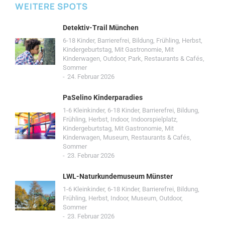
WEITERE SPOTS
Detektiv-Trail München
6-18 Kinder
,
Barrierefrei
,
Bildung
,
Frühling
,
Herbst
,
Kindergeburtstag
,
Mit Gastronomie
,
Mit
Kinderwagen
,
Outdoor
,
Park
,
Restaurants & Cafés
,
Sommer
24. Februar 2026
PaSelino Kinderparadies
1-6 Kleinkinder
,
6-18 Kinder
,
Barrierefrei
,
Bildung
,
Frühling
,
Herbst
,
Indoor
,
Indoorspielplatz
,
Kindergeburtstag
,
Mit Gastronomie
,
Mit
Kinderwagen
,
Museum
,
Restaurants & Cafés
,
Sommer
23. Februar 2026
LWL-Naturkundemuseum Münster
1-6 Kleinkinder
,
6-18 Kinder
,
Barrierefrei
,
Bildung
,
Frühling
,
Herbst
,
Indoor
,
Museum
,
Outdoor
,
Sommer
23. Februar 2026