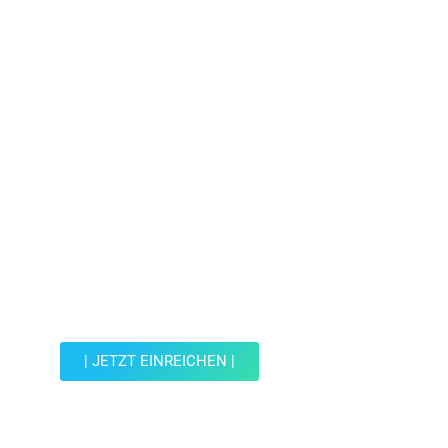
Jetzt Spot einreichen!
Werde Teil der Wohin mit Kind Community und
reiche einen Spot ein.
| JETZT EINREICHEN |