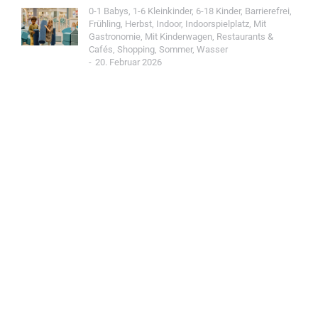
0-1 Babys
,
1-6 Kleinkinder
,
6-18 Kinder
,
Barrierefrei
,
Frühling
,
Herbst
,
Indoor
,
Indoorspielplatz
,
Mit
Gastronomie
,
Mit Kinderwagen
,
Restaurants &
Cafés
,
Shopping
,
Sommer
,
Wasser
20. Februar 2026
Jetzt Spot einreichen!
Werde Teil der Wohin mit Kind Community und
reiche einen Spot ein.