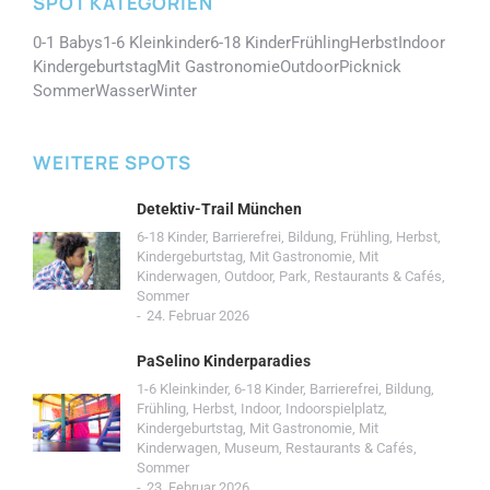
SPOT KATEGORIEN
0-1 Babys
1-6 Kleinkinder
6-18 Kinder
Frühling
Herbst
Indoor
Kindergeburtstag
Mit Gastronomie
Outdoor
Picknick
Sommer
Wasser
Winter
WEITERE SPOTS
Detektiv-Trail München
6-18 Kinder
,
Barrierefrei
,
Bildung
,
Frühling
,
Herbst
,
Kindergeburtstag
,
Mit Gastronomie
,
Mit
Kinderwagen
,
Outdoor
,
Park
,
Restaurants & Cafés
,
Sommer
24. Februar 2026
PaSelino Kinderparadies
1-6 Kleinkinder
,
6-18 Kinder
,
Barrierefrei
,
Bildung
,
Frühling
,
Herbst
,
Indoor
,
Indoorspielplatz
,
Kindergeburtstag
,
Mit Gastronomie
,
Mit
Kinderwagen
,
Museum
,
Restaurants & Cafés
,
Sommer
23. Februar 2026