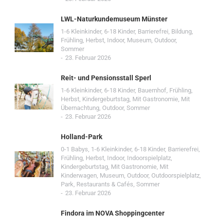
LWL-Naturkundemuseum Münster
1-6 Kleinkinder
,
6-18 Kinder
,
Barrierefrei
,
Bildung
,
Frühling
,
Herbst
,
Indoor
,
Museum
,
Outdoor
,
Sommer
23. Februar 2026
Reit- und Pensionsstall Sperl
1-6 Kleinkinder
,
6-18 Kinder
,
Bauernhof
,
Frühling
,
Herbst
,
Kindergeburtstag
,
Mit Gastronomie
,
Mit
Übernachtung
,
Outdoor
,
Sommer
23. Februar 2026
Holland-Park
0-1 Babys
,
1-6 Kleinkinder
,
6-18 Kinder
,
Barrierefrei
,
Frühling
,
Herbst
,
Indoor
,
Indoorspielplatz
,
Kindergeburtstag
,
Mit Gastronomie
,
Mit
Kinderwagen
,
Museum
,
Outdoor
,
Outdoorspielplatz
,
Park
,
Restaurants & Cafés
,
Sommer
23. Februar 2026
Findora im NOVA Shoppingcenter