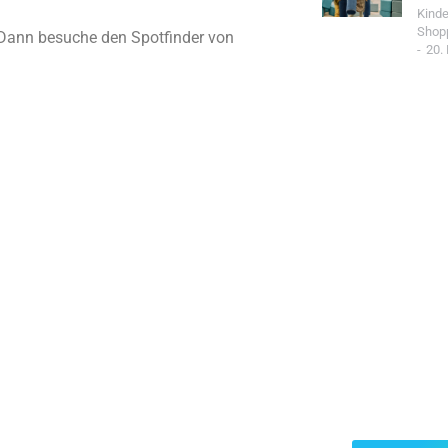
Kind
Shop
? Dann besuche den Spotfinder von
20.
Jetzt Spo
Werde Teil de
Community un