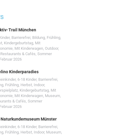
TS
ktiv-Trail München
Kinder
,
Barrierefrei
,
Bildung
,
Frühling
,
st
,
Kindergeburtstag
,
Mit
ronomie
,
Mit Kinderwagen
,
Outdoor
,
,
Restaurants & Cafés
,
Sommer
 Februar 2026
lino Kinderparadies
leinkinder
,
6-18 Kinder
,
Barrierefrei
,
ng
,
Frühling
,
Herbst
,
Indoor
,
rspielplatz
,
Kindergeburtstag
,
Mit
ronomie
,
Mit Kinderwagen
,
Museum
,
urants & Cafés
,
Sommer
 Februar 2026
-Naturkundemuseum Münster
leinkinder
,
6-18 Kinder
,
Barrierefrei
,
ng
,
Frühling
,
Herbst
,
Indoor
,
Museum
,