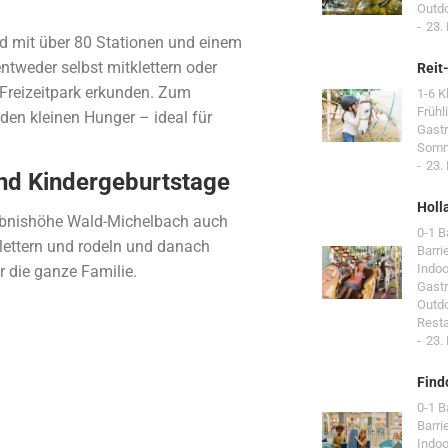
Outd
23.
d mit über 80 Stationen und einem
ntweder selbst mitklettern oder
Reit
Freizeitpark erkunden. Zum
1-6 K
Frühl
den kleinen Hunger – ideal für
Gast
Som
23.
und Kindergeburtstage
Holl
lebnishöhe Wald-Michelbach auch
0-1 
lettern und rodeln und danach
Barri
Indoo
 die ganze Familie.
Gast
Outd
Resta
23.
Find
0-1 
Barri
Indoo