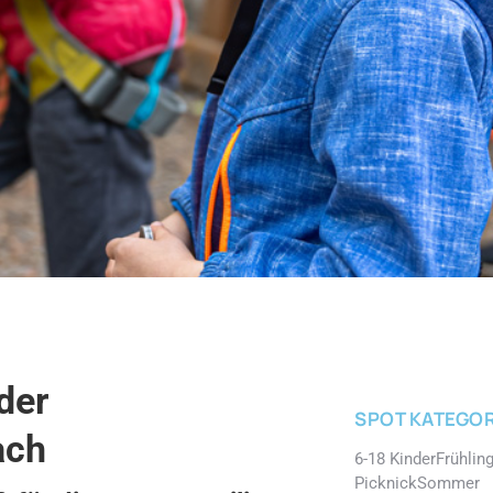
der
SPOT KATEGOR
ach
6-18 Kinder
Frühlin
Picknick
Sommer