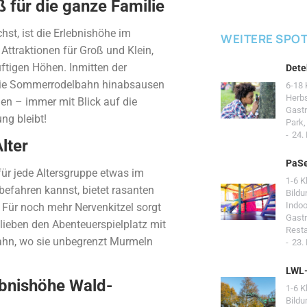
für die ganze Familie
st, ist die Erlebnishöhe im
WEITERE SPO
ttraktionen für Groß und Klein,
ftigen Höhen. Inmitten der
Dete
 die Sommerrodelbahn hinabsausen
6-18 
Herb
en – immer mit Blick auf die
Gast
ng bleibt!
Park
24.
lter
PaSe
für jede Altersgruppe etwas im
1-6 K
befahren kannst, bietet rasanten
Bildu
Indoo
 Für noch mehr Nervenkitzel sorgt
Gast
lieben den Abenteuerspielplatz mit
Resta
ahn, wo sie unbegrenzt Murmeln
23.
LWL
ebnishöhe Wald-
1-6 K
Bildu