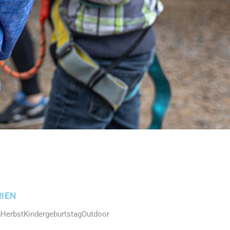
IEN
g
Herbst
Kindergeburtstag
Outdoor