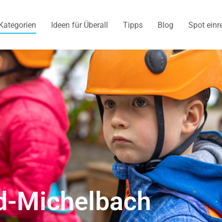
Kategorien
Ideen für Überall
Tipps
Blog
Spot einr
d-Michelbach