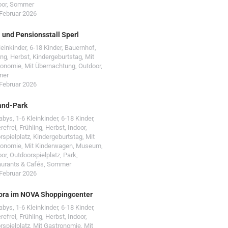
oor
,
Sommer
 Februar 2026
- und Pensionsstall Sperl
leinkinder
,
6-18 Kinder
,
Bauernhof
,
ing
,
Herbst
,
Kindergeburtstag
,
Mit
ronomie
,
Mit Übernachtung
,
Outdoor
,
mer
 Februar 2026
and-Park
Babys
,
1-6 Kleinkinder
,
6-18 Kinder
,
erefrei
,
Frühling
,
Herbst
,
Indoor
,
rspielplatz
,
Kindergeburtstag
,
Mit
ronomie
,
Mit Kinderwagen
,
Museum
,
oor
,
Outdoorspielplatz
,
Park
,
urants & Cafés
,
Sommer
 Februar 2026
ora im NOVA Shoppingcenter
Babys
,
1-6 Kleinkinder
,
6-18 Kinder
,
erefrei
,
Frühling
,
Herbst
,
Indoor
,
rspielplatz
,
Mit Gastronomie
,
Mit