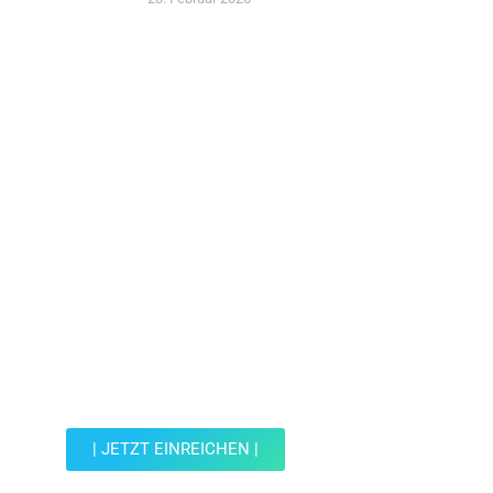
Jetzt Spot einreichen!
Werde Teil der Wohin mit Kind Community und
reiche einen Spot ein.
| JETZT EINREICHEN |