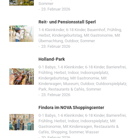
Sommer
23. Februar 2026
Reit- und Pensionsstall Sperl
1-6 Kleinkinder
,
6-18 Kinder
,
Bauernhof
,
Frühling
,
Herbst
,
Kindergeburtstag
,
Mit Gastronomie
,
Mit
Übernachtung
,
Outdoor
,
Sommer
23. Februar 2026
Holland-Park
0-1 Babys
,
1-6 Kleinkinder
,
6-18 Kinder
,
Barrierefrei
,
Frühling
,
Herbst
,
Indoor
,
Indoorspielplatz
,
Kindergeburtstag
,
Mit Gastronomie
,
Mit
Kinderwagen
,
Museum
,
Outdoor
,
Outdoorspielplatz
,
Park
,
Restaurants & Cafés
,
Sommer
23. Februar 2026
Findora im NOVA Shoppingcenter
0-1 Babys
,
1-6 Kleinkinder
,
6-18 Kinder
,
Barrierefrei
,
Frühling
,
Herbst
,
Indoor
,
Indoorspielplatz
,
Mit
Gastronomie
,
Mit Kinderwagen
,
Restaurants &
Cafés
,
Shopping
,
Sommer
,
Wasser
20. Februar 2026