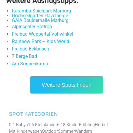
Weitere Ausflugstipps:
Karamba Spielpark Marburg
Hochseilgarten Havelberge
GAIA Boulderhalle Marburg
Alpincenter Bottrop
Freibad Wuppertal Vohwinkel
Rainbow Park – Kids World
Freibad Eckbusch
7 Berge Bad
Am Sonnenkamp
Weitere Spots finden
SPOT KATEGORIEN
0-1 Babys
1-6 Kleinkinder
6-18 Kinder
Frühling
Herbst
Mit Kinderwagen
Outdoor
Sommer
Wandern