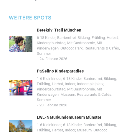
WEITERE SPOTS
Detektiv-Trail München
6-18 Kinder
,
Barrierefrei
,
Bildung
,
Frühling
,
Herbst
,
Kindergeburtstag
,
Mit Gastronomie
,
Mit
Kinderwagen
,
Outdoor
,
Park
,
Restaurants & Cafés
,
Sommer
24. Februar 2026
PaSelino Kinderparadies
1-6 Kleinkinder
,
6-18 Kinder
,
Barrierefrei
,
Bildung
,
Frühling
,
Herbst
,
Indoor
,
Indoorspielplatz
,
Kindergeburtstag
,
Mit Gastronomie
,
Mit
Kinderwagen
,
Museum
,
Restaurants & Cafés
,
Sommer
23. Februar 2026
LWL-Naturkundemuseum Münster
1-6 Kleinkinder
,
6-18 Kinder
,
Barrierefrei
,
Bildung
,
Frühling
,
Herbst
,
Indoor
,
Museum
,
Outdoor
,