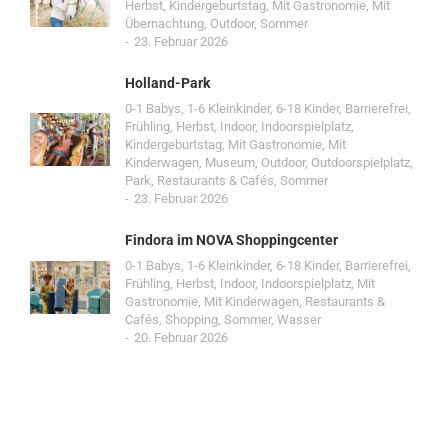
Herbst
,
Kindergeburtstag
,
Mit Gastronomie
,
Mit
Übernachtung
,
Outdoor
,
Sommer
23. Februar 2026
Holland-Park
0-1 Babys
,
1-6 Kleinkinder
,
6-18 Kinder
,
Barrierefrei
,
Frühling
,
Herbst
,
Indoor
,
Indoorspielplatz
,
Kindergeburtstag
,
Mit Gastronomie
,
Mit
Kinderwagen
,
Museum
,
Outdoor
,
Outdoorspielplatz
,
Park
,
Restaurants & Cafés
,
Sommer
23. Februar 2026
Findora im NOVA Shoppingcenter
0-1 Babys
,
1-6 Kleinkinder
,
6-18 Kinder
,
Barrierefrei
,
Frühling
,
Herbst
,
Indoor
,
Indoorspielplatz
,
Mit
Gastronomie
,
Mit Kinderwagen
,
Restaurants &
Cafés
,
Shopping
,
Sommer
,
Wasser
20. Februar 2026