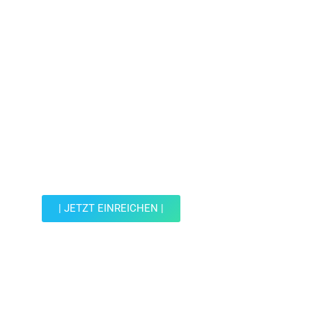
Jetzt Spot einreichen!
Werde Teil der Wohin mit Kind Community und
reiche einen Spot ein.
| JETZT EINREICHEN |
JETZT EINREICHEN