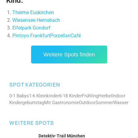
Kind:
Therme Euskirchen
Wiesensee Hemsbach
Eifelpark Gondorf
Pintoyo Frankfurt
PorzellanCafé
Weitere Spots finden
SPOT KATEGORIEN
0-1 Babys
1-6 Kleinkinder
6-18 Kinder
Frühling
Herbst
Indoor
Kindergeburtstag
Mit Gastronomie
Outdoor
Sommer
Wasser
WEITERE SPOTS
Detektiv-Trail München