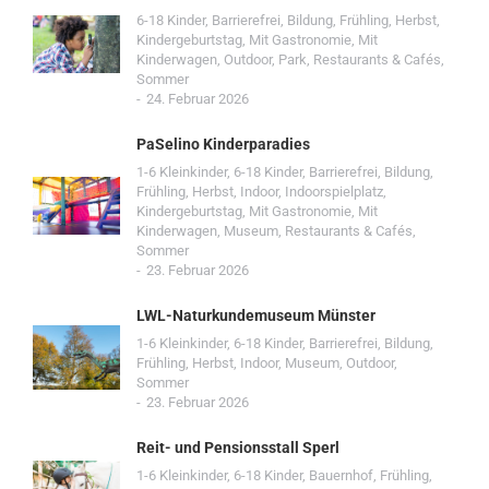
6-18 Kinder
,
Barrierefrei
,
Bildung
,
Frühling
,
Herbst
,
Kindergeburtstag
,
Mit Gastronomie
,
Mit
Kinderwagen
,
Outdoor
,
Park
,
Restaurants & Cafés
,
Sommer
24. Februar 2026
PaSelino Kinderparadies
1-6 Kleinkinder
,
6-18 Kinder
,
Barrierefrei
,
Bildung
,
Frühling
,
Herbst
,
Indoor
,
Indoorspielplatz
,
Kindergeburtstag
,
Mit Gastronomie
,
Mit
Kinderwagen
,
Museum
,
Restaurants & Cafés
,
Sommer
23. Februar 2026
LWL-Naturkundemuseum Münster
1-6 Kleinkinder
,
6-18 Kinder
,
Barrierefrei
,
Bildung
,
Frühling
,
Herbst
,
Indoor
,
Museum
,
Outdoor
,
Sommer
23. Februar 2026
Reit- und Pensionsstall Sperl
1-6 Kleinkinder
,
6-18 Kinder
,
Bauernhof
,
Frühling
,