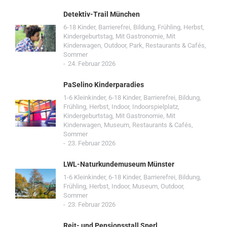
Detektiv-Trail München
6-18 Kinder
,
Barrierefrei
,
Bildung
,
Frühling
,
Herbst
,
Kindergeburtstag
,
Mit Gastronomie
,
Mit
Kinderwagen
,
Outdoor
,
Park
,
Restaurants & Cafés
,
Sommer
24. Februar 2026
PaSelino Kinderparadies
1-6 Kleinkinder
,
6-18 Kinder
,
Barrierefrei
,
Bildung
,
Frühling
,
Herbst
,
Indoor
,
Indoorspielplatz
,
Kindergeburtstag
,
Mit Gastronomie
,
Mit
Kinderwagen
,
Museum
,
Restaurants & Cafés
,
Sommer
23. Februar 2026
LWL-Naturkundemuseum Münster
1-6 Kleinkinder
,
6-18 Kinder
,
Barrierefrei
,
Bildung
,
Frühling
,
Herbst
,
Indoor
,
Museum
,
Outdoor
,
Sommer
23. Februar 2026
Reit- und Pensionsstall Sperl