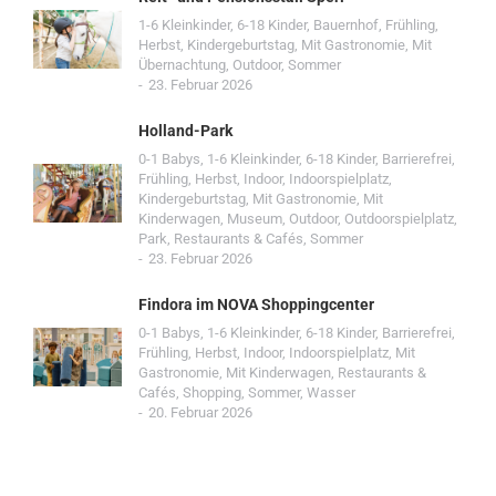
1-6 Kleinkinder
,
6-18 Kinder
,
Bauernhof
,
Frühling
,
Herbst
,
Kindergeburtstag
,
Mit Gastronomie
,
Mit
Übernachtung
,
Outdoor
,
Sommer
23. Februar 2026
Holland-Park
0-1 Babys
,
1-6 Kleinkinder
,
6-18 Kinder
,
Barrierefrei
,
Frühling
,
Herbst
,
Indoor
,
Indoorspielplatz
,
Kindergeburtstag
,
Mit Gastronomie
,
Mit
Kinderwagen
,
Museum
,
Outdoor
,
Outdoorspielplatz
,
Park
,
Restaurants & Cafés
,
Sommer
23. Februar 2026
Findora im NOVA Shoppingcenter
0-1 Babys
,
1-6 Kleinkinder
,
6-18 Kinder
,
Barrierefrei
,
Frühling
,
Herbst
,
Indoor
,
Indoorspielplatz
,
Mit
Gastronomie
,
Mit Kinderwagen
,
Restaurants &
Cafés
,
Shopping
,
Sommer
,
Wasser
20. Februar 2026