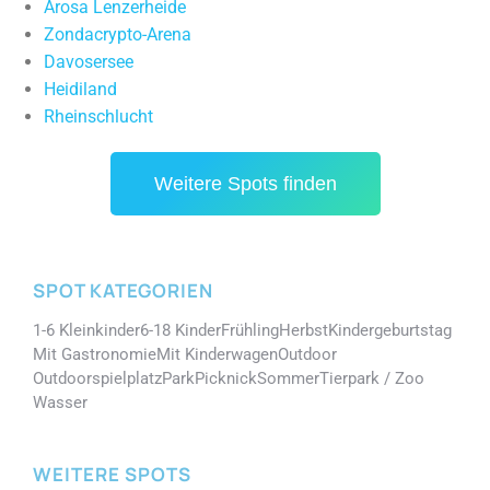
Arosa Lenzerheide
Zondacrypto-Arena
Davosersee
Heidiland
Rheinschlucht
Weitere Spots finden
SPOT KATEGORIEN
1-6 Kleinkinder
6-18 Kinder
Frühling
Herbst
Kindergeburtstag
Mit Gastronomie
Mit Kinderwagen
Outdoor
Outdoorspielplatz
Park
Picknick
Sommer
Tierpark / Zoo
Wasser
WEITERE SPOTS