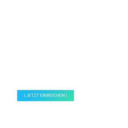
Jetzt Spot einreichen!
Werde Teil der Wohin mit Kind Community und
reiche einen Spot ein.
| JETZT EINREICHEN |
JETZT EINREICHEN