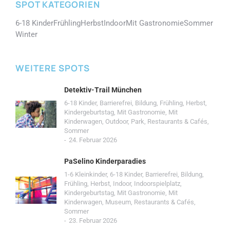
SPOT KATEGORIEN
6-18 Kinder
Frühling
Herbst
Indoor
Mit Gastronomie
Sommer
Winter
WEITERE SPOTS
Detektiv-Trail München
6-18 Kinder
,
Barrierefrei
,
Bildung
,
Frühling
,
Herbst
,
Kindergeburtstag
,
Mit Gastronomie
,
Mit
Kinderwagen
,
Outdoor
,
Park
,
Restaurants & Cafés
,
Sommer
24. Februar 2026
PaSelino Kinderparadies
1-6 Kleinkinder
,
6-18 Kinder
,
Barrierefrei
,
Bildung
,
Frühling
,
Herbst
,
Indoor
,
Indoorspielplatz
,
Kindergeburtstag
,
Mit Gastronomie
,
Mit
Kinderwagen
,
Museum
,
Restaurants & Cafés
,
Sommer
23. Februar 2026