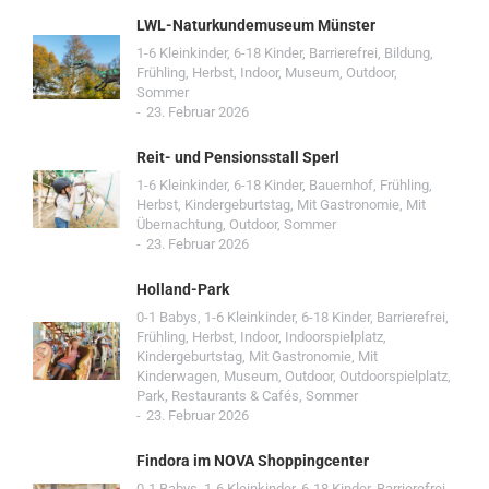
LWL-Naturkundemuseum Münster
1-6 Kleinkinder
,
6-18 Kinder
,
Barrierefrei
,
Bildung
,
Frühling
,
Herbst
,
Indoor
,
Museum
,
Outdoor
,
Sommer
23. Februar 2026
Reit- und Pensionsstall Sperl
1-6 Kleinkinder
,
6-18 Kinder
,
Bauernhof
,
Frühling
,
Herbst
,
Kindergeburtstag
,
Mit Gastronomie
,
Mit
Übernachtung
,
Outdoor
,
Sommer
23. Februar 2026
Holland-Park
0-1 Babys
,
1-6 Kleinkinder
,
6-18 Kinder
,
Barrierefrei
,
Frühling
,
Herbst
,
Indoor
,
Indoorspielplatz
,
Kindergeburtstag
,
Mit Gastronomie
,
Mit
Kinderwagen
,
Museum
,
Outdoor
,
Outdoorspielplatz
,
Park
,
Restaurants & Cafés
,
Sommer
23. Februar 2026
Findora im NOVA Shoppingcenter
0-1 Babys
,
1-6 Kleinkinder
,
6-18 Kinder
,
Barrierefrei
,