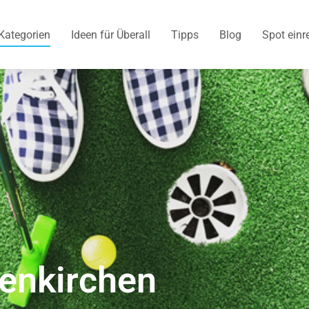
Kategorien
Ideen für Überall
Tipps
Blog
Spot einr
senkirchen