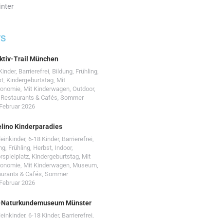
nter
TS
ktiv-Trail München
Kinder
,
Barrierefrei
,
Bildung
,
Frühling
,
st
,
Kindergeburtstag
,
Mit
ronomie
,
Mit Kinderwagen
,
Outdoor
,
,
Restaurants & Cafés
,
Sommer
 Februar 2026
lino Kinderparadies
leinkinder
,
6-18 Kinder
,
Barrierefrei
,
ng
,
Frühling
,
Herbst
,
Indoor
,
rspielplatz
,
Kindergeburtstag
,
Mit
ronomie
,
Mit Kinderwagen
,
Museum
,
urants & Cafés
,
Sommer
 Februar 2026
-Naturkundemuseum Münster
leinkinder
,
6-18 Kinder
,
Barrierefrei
,