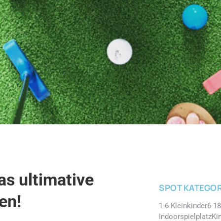
s ultimative
SPOT KATEGOR
en!
1-6 Kleinkinder
6-18
Indoorspielplatz
Ki