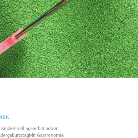
IEN
 Kinder
Frühling
Herbst
Indoor
ndergeburtstag
Mit Gastronomie