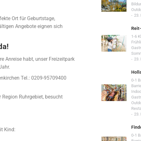
Bildu
Outd
23.
fekte Ort für Geburtstage,
ältigen Angebote eignen sich
Reit
1-6 K
Frühl
da!
Gast
Som
e Anreise habt, unser Freizeitpark
23.
Jahr.
Holl
enkirchen Tel.: 0209-95709400
0-1 
Barri
Indoo
er Region Ruhrgebiet, besucht
Gast
Outd
Resta
23.
Find
t Kind:
0-1 
Barri