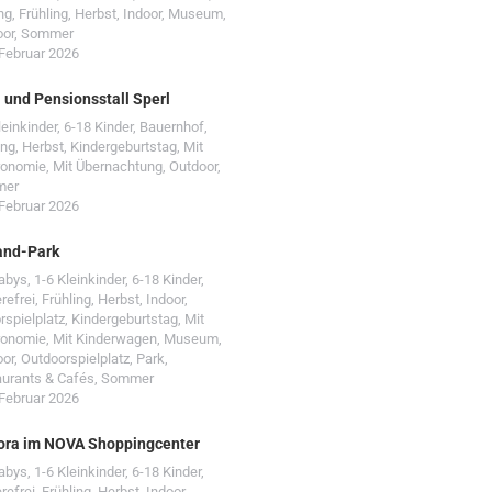
ng
,
Frühling
,
Herbst
,
Indoor
,
Museum
,
oor
,
Sommer
 Februar 2026
- und Pensionsstall Sperl
leinkinder
,
6-18 Kinder
,
Bauernhof
,
ing
,
Herbst
,
Kindergeburtstag
,
Mit
ronomie
,
Mit Übernachtung
,
Outdoor
,
mer
 Februar 2026
and-Park
Babys
,
1-6 Kleinkinder
,
6-18 Kinder
,
erefrei
,
Frühling
,
Herbst
,
Indoor
,
rspielplatz
,
Kindergeburtstag
,
Mit
ronomie
,
Mit Kinderwagen
,
Museum
,
oor
,
Outdoorspielplatz
,
Park
,
urants & Cafés
,
Sommer
 Februar 2026
ora im NOVA Shoppingcenter
Babys
,
1-6 Kleinkinder
,
6-18 Kinder
,
erefrei
,
Frühling
,
Herbst
,
Indoor
,