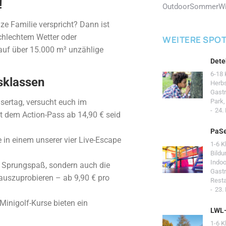
!
Outdoor
Sommer
Wi
ze Familie verspricht? Dann ist
chlechtem Wetter oder
WEITERE SPO
auf über 15.000 m² unzählige
Dete
6-18 
rsklassen
Herb
Gast
sertag, versucht euch im
Park
24.
it dem Action-Pass ab 14,90 € seid
PaSe
 in einem unserer vier Live-Escape
1-6 K
Bildu
Indoo
r Sprungspaß, sondern auch die
Gast
 auszuprobieren – ab 9,90 € pro
Resta
23.
Minigolf-Kurse bieten ein
LWL
1-6 K