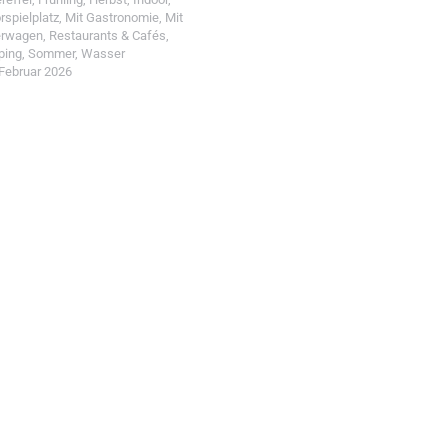
rspielplatz
,
Mit Gastronomie
,
Mit
erwagen
,
Restaurants & Cafés
,
ping
,
Sommer
,
Wasser
 Februar 2026
t einreichen!
r Wohin mit Kind
d reiche einen Spot ein.