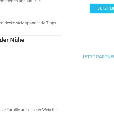
ormationen und aktuelle
| JETZT E
ntdecke viele spannende Tipps
JETZT EINRE
 der Nähe
JETZT PARTN
nze Familie auf unserer Website!