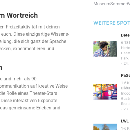
Museum
Sommer
W
im Wortreich
WEITERE SPO
 Freizeitaktivität mit deinen
r euch. Diese einzigartige Wissens-
Dete
tellung, die sich ganz der Sprache
6-18 
Herb
cken, experimentieren und
Gast
Park
24.
n
PaSe
he und mehr als 90
1-6 K
Kommunikation auf kreative Weise
Bildu
die Rolle eines Theater-Stars
Indoo
Gast
Diese interaktiven Exponate
Resta
ch das gemeinsame Erleben und
23.
LWL
1-6 K