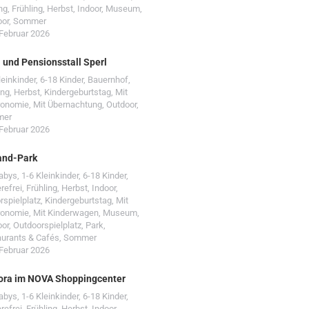
ng
,
Frühling
,
Herbst
,
Indoor
,
Museum
,
oor
,
Sommer
 Februar 2026
- und Pensionsstall Sperl
leinkinder
,
6-18 Kinder
,
Bauernhof
,
ing
,
Herbst
,
Kindergeburtstag
,
Mit
ronomie
,
Mit Übernachtung
,
Outdoor
,
mer
 Februar 2026
and-Park
Babys
,
1-6 Kleinkinder
,
6-18 Kinder
,
erefrei
,
Frühling
,
Herbst
,
Indoor
,
rspielplatz
,
Kindergeburtstag
,
Mit
ronomie
,
Mit Kinderwagen
,
Museum
,
oor
,
Outdoorspielplatz
,
Park
,
urants & Cafés
,
Sommer
 Februar 2026
ora im NOVA Shoppingcenter
Babys
,
1-6 Kleinkinder
,
6-18 Kinder
,
erefrei
,
Frühling
,
Herbst
,
Indoor
,