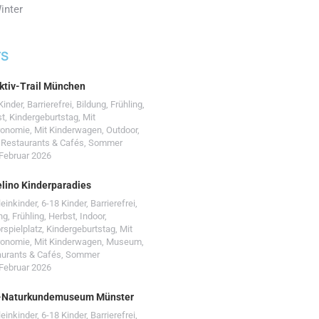
inter
TS
ktiv-Trail München
Kinder
,
Barrierefrei
,
Bildung
,
Frühling
,
st
,
Kindergeburtstag
,
Mit
ronomie
,
Mit Kinderwagen
,
Outdoor
,
,
Restaurants & Cafés
,
Sommer
 Februar 2026
lino Kinderparadies
leinkinder
,
6-18 Kinder
,
Barrierefrei
,
ng
,
Frühling
,
Herbst
,
Indoor
,
rspielplatz
,
Kindergeburtstag
,
Mit
ronomie
,
Mit Kinderwagen
,
Museum
,
urants & Cafés
,
Sommer
 Februar 2026
-Naturkundemuseum Münster
leinkinder
,
6-18 Kinder
,
Barrierefrei
,