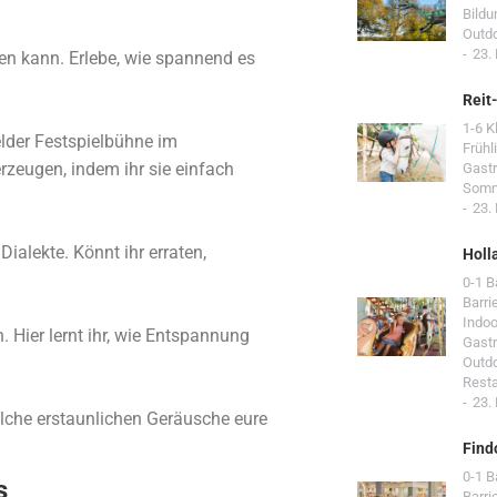
Bildu
Outd
23.
en kann. Erlebe, wie spannend es
Reit
1-6 K
elder Festspielbühne im
Frühl
rzeugen, indem ihr sie einfach
Gast
Som
23.
alekte. Könnt ihr erraten,
Holl
0-1 
Barri
Indoo
 Hier lernt ihr, wie Entspannung
Gast
Outd
Resta
23.
lche erstaunlichen Geräusche eure
Find
0-1 
s
Barri