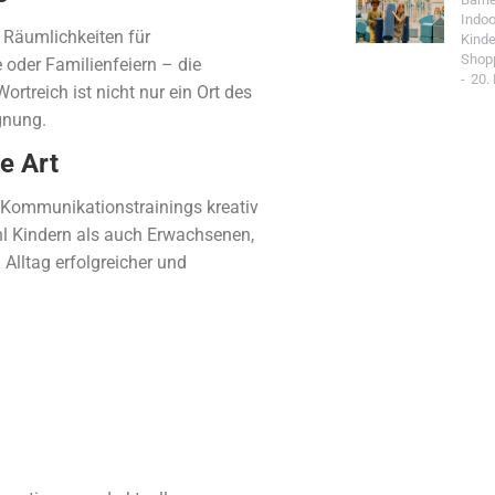
Indoo
h Räumlichkeiten für
Kind
Shop
 oder Familienfeiern – die
20.
treich ist nicht nur ein Ort des
gnung.
e Art
 Kommunikationstrainings kreativ
hl Kindern als auch Erwachsenen,
Alltag erfolgreicher und
Jetzt Spo
Werde Teil de
Community un