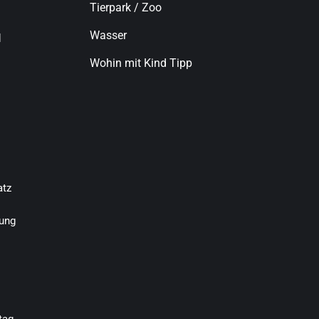
Tierpark / Zoo
Wasser
d
Wohin mit Kind Tipp
atz
ung
tag