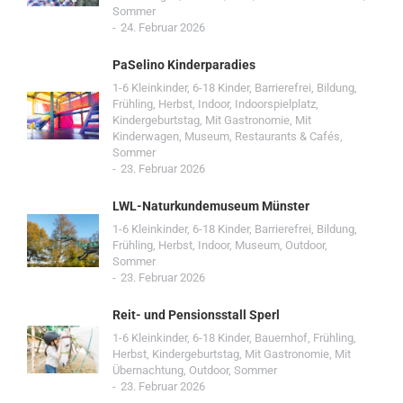
Sommer
24. Februar 2026
PaSelino Kinderparadies
1-6 Kleinkinder
,
6-18 Kinder
,
Barrierefrei
,
Bildung
,
Frühling
,
Herbst
,
Indoor
,
Indoorspielplatz
,
Kindergeburtstag
,
Mit Gastronomie
,
Mit
Kinderwagen
,
Museum
,
Restaurants & Cafés
,
Sommer
23. Februar 2026
LWL-Naturkundemuseum Münster
1-6 Kleinkinder
,
6-18 Kinder
,
Barrierefrei
,
Bildung
,
Frühling
,
Herbst
,
Indoor
,
Museum
,
Outdoor
,
Sommer
23. Februar 2026
Reit- und Pensionsstall Sperl
1-6 Kleinkinder
,
6-18 Kinder
,
Bauernhof
,
Frühling
,
Herbst
,
Kindergeburtstag
,
Mit Gastronomie
,
Mit
Übernachtung
,
Outdoor
,
Sommer
23. Februar 2026