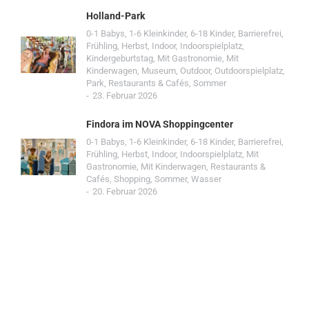
Holland-Park
0-1 Babys
,
1-6 Kleinkinder
,
6-18 Kinder
,
Barrierefrei
,
Frühling
,
Herbst
,
Indoor
,
Indoorspielplatz
,
Kindergeburtstag
,
Mit Gastronomie
,
Mit
Kinderwagen
,
Museum
,
Outdoor
,
Outdoorspielplatz
,
Park
,
Restaurants & Cafés
,
Sommer
23. Februar 2026
Findora im NOVA Shoppingcenter
0-1 Babys
,
1-6 Kleinkinder
,
6-18 Kinder
,
Barrierefrei
,
Frühling
,
Herbst
,
Indoor
,
Indoorspielplatz
,
Mit
Gastronomie
,
Mit Kinderwagen
,
Restaurants &
Cafés
,
Shopping
,
Sommer
,
Wasser
20. Februar 2026