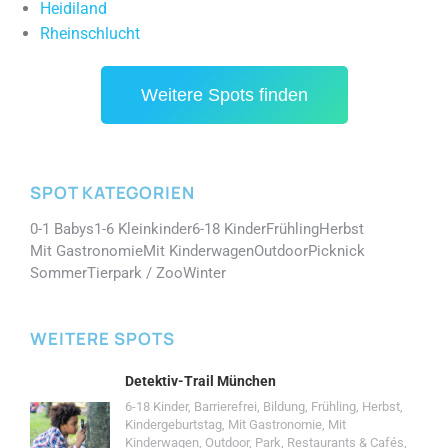
Heidiland
Rheinschlucht
Weitere Spots finden
SPOT KATEGORIEN
0-1 Babys
1-6 Kleinkinder
6-18 Kinder
Frühling
Herbst
Mit Gastronomie
Mit Kinderwagen
Outdoor
Picknick
Sommer
Tierpark / Zoo
Winter
WEITERE SPOTS
Detektiv-Trail München
6-18 Kinder
,
Barrierefrei
,
Bildung
,
Frühling
,
Herbst
,
Kindergeburtstag
,
Mit Gastronomie
,
Mit
Kinderwagen
,
Outdoor
,
Park
,
Restaurants & Cafés
,