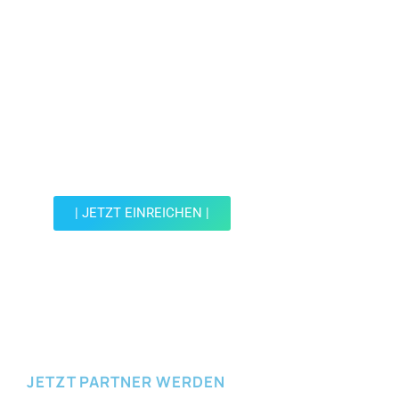
Jetzt Spot einreichen!
Werde Teil der Wohin mit Kind Community und
reiche einen Spot ein.
| JETZT EINREICHEN |
JETZT EINREICHEN
JETZT PARTNER WERDEN