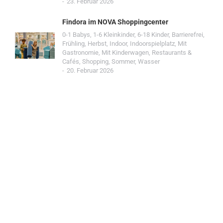
23. Februar 2026
Findora im NOVA Shoppingcenter
0-1 Babys
,
1-6 Kleinkinder
,
6-18 Kinder
,
Barrierefrei
,
Frühling
,
Herbst
,
Indoor
,
Indoorspielplatz
,
Mit
Gastronomie
,
Mit Kinderwagen
,
Restaurants &
Cafés
,
Shopping
,
Sommer
,
Wasser
20. Februar 2026
Jetzt Spot einreichen!