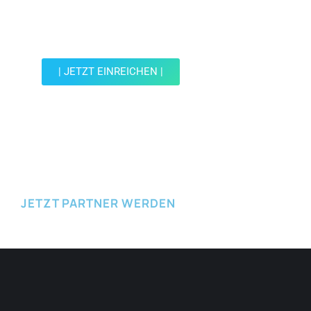
Werde Teil der Wohin mit Kind Community und
reiche einen Spot ein.
| JETZT EINREICHEN |
JETZT EINREICHEN
JETZT PARTNER WERDEN