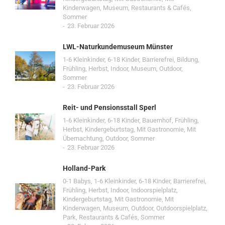
Kinderwagen
,
Museum
,
Restaurants & Cafés
,
Sommer
23. Februar 2026
LWL-Naturkundemuseum Münster
1-6 Kleinkinder
,
6-18 Kinder
,
Barrierefrei
,
Bildung
,
Frühling
,
Herbst
,
Indoor
,
Museum
,
Outdoor
,
Sommer
23. Februar 2026
Reit- und Pensionsstall Sperl
1-6 Kleinkinder
,
6-18 Kinder
,
Bauernhof
,
Frühling
,
Herbst
,
Kindergeburtstag
,
Mit Gastronomie
,
Mit
Übernachtung
,
Outdoor
,
Sommer
23. Februar 2026
Holland-Park
0-1 Babys
,
1-6 Kleinkinder
,
6-18 Kinder
,
Barrierefrei
,
Frühling
,
Herbst
,
Indoor
,
Indoorspielplatz
,
Kindergeburtstag
,
Mit Gastronomie
,
Mit
Kinderwagen
,
Museum
,
Outdoor
,
Outdoorspielplatz
,
Park
,
Restaurants & Cafés
,
Sommer