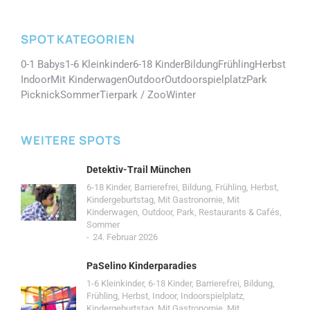
SPOT KATEGORIEN
0-1 Babys
1-6 Kleinkinder
6-18 Kinder
Bildung
Frühling
Herbst
Indoor
Mit Kinderwagen
Outdoor
Outdoorspielplatz
Park
Picknick
Sommer
Tierpark / Zoo
Winter
WEITERE SPOTS
Detektiv-Trail München
6-18 Kinder
,
Barrierefrei
,
Bildung
,
Frühling
,
Herbst
,
Kindergeburtstag
,
Mit Gastronomie
,
Mit
Kinderwagen
,
Outdoor
,
Park
,
Restaurants & Cafés
,
Sommer
24. Februar 2026
PaSelino Kinderparadies
1-6 Kleinkinder
,
6-18 Kinder
,
Barrierefrei
,
Bildung
,
Frühling
,
Herbst
,
Indoor
,
Indoorspielplatz
,
Kindergeburtstag
,
Mit Gastronomie
,
Mit