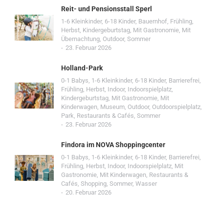
Reit- und Pensionsstall Sperl
1-6 Kleinkinder
,
6-18 Kinder
,
Bauernhof
,
Frühling
,
Herbst
,
Kindergeburtstag
,
Mit Gastronomie
,
Mit
Übernachtung
,
Outdoor
,
Sommer
23. Februar 2026
Holland-Park
0-1 Babys
,
1-6 Kleinkinder
,
6-18 Kinder
,
Barrierefrei
,
Frühling
,
Herbst
,
Indoor
,
Indoorspielplatz
,
Kindergeburtstag
,
Mit Gastronomie
,
Mit
Kinderwagen
,
Museum
,
Outdoor
,
Outdoorspielplatz
,
Park
,
Restaurants & Cafés
,
Sommer
23. Februar 2026
Findora im NOVA Shoppingcenter
0-1 Babys
,
1-6 Kleinkinder
,
6-18 Kinder
,
Barrierefrei
,
Frühling
,
Herbst
,
Indoor
,
Indoorspielplatz
,
Mit
Gastronomie
,
Mit Kinderwagen
,
Restaurants &
Cafés
,
Shopping
,
Sommer
,
Wasser
20. Februar 2026