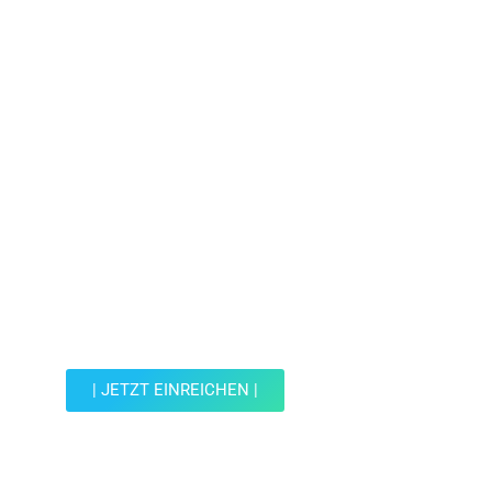
Jetzt Spot einreichen!
Werde Teil der Wohin mit Kind Community und
reiche einen Spot ein.
| JETZT EINREICHEN |