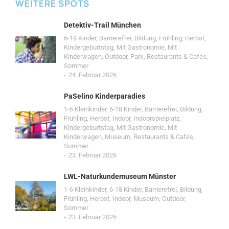
WEITERE SPOTS
Detektiv-Trail München
6-18 Kinder
,
Barrierefrei
,
Bildung
,
Frühling
,
Herbst
,
Kindergeburtstag
,
Mit Gastronomie
,
Mit
Kinderwagen
,
Outdoor
,
Park
,
Restaurants & Cafés
,
Sommer
24. Februar 2026
PaSelino Kinderparadies
1-6 Kleinkinder
,
6-18 Kinder
,
Barrierefrei
,
Bildung
,
Frühling
,
Herbst
,
Indoor
,
Indoorspielplatz
,
Kindergeburtstag
,
Mit Gastronomie
,
Mit
Kinderwagen
,
Museum
,
Restaurants & Cafés
,
Sommer
23. Februar 2026
LWL-Naturkundemuseum Münster
1-6 Kleinkinder
,
6-18 Kinder
,
Barrierefrei
,
Bildung
,
Frühling
,
Herbst
,
Indoor
,
Museum
,
Outdoor
,
Sommer
23. Februar 2026