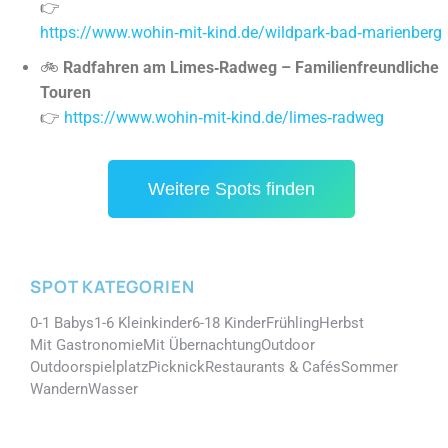
👉
https://www.wohin‑mit‑kind.de/wildpark‑bad‑marienberg
🚲
Radfahren am Limes‑Radweg – Familienfreundliche
Touren
👉
https://www.wohin‑mit‑kind.de/limes‑radweg
Weitere Spots finden
SPOT KATEGORIEN
0-1 Babys
1-6 Kleinkinder
6-18 Kinder
Frühling
Herbst
Mit Gastronomie
Mit Übernachtung
Outdoor
Outdoorspielplatz
Picknick
Restaurants & Cafés
Sommer
Wandern
Wasser