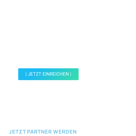
Jetzt Spot einreichen!
Werde Teil der Wohin mit Kind Community und
reiche einen Spot ein.
| JETZT EINREICHEN |
JETZT EINREICHEN
JETZT PARTNER WERDEN