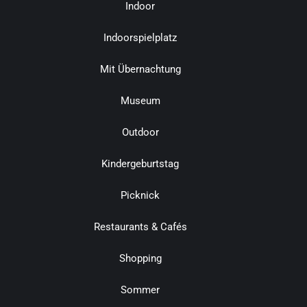
Indoor
Indoorspielplatz
Mit Übernachtung
Museum
Outdoor
Kindergeburtstag
Picknick
Restaurants & Cafés
Shopping
Sommer