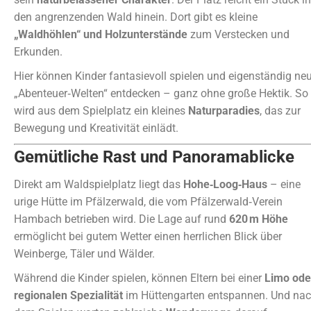
den angrenzenden Wald hinein. Dort gibt es kleine
„Waldhöhlen“ und Holzunterstände
zum Verstecken und
Erkunden.
Hier können Kinder fantasievoll spielen und eigenständig ne
„Abenteuer‑Welten“ entdecken – ganz ohne große Hektik. So
wird aus dem Spielplatz ein kleines
Naturparadies
, das zur
Bewegung und Kreativität einlädt.
Gemütliche Rast und Panoramablicke
Direkt am Waldspielplatz liegt das
Hohe‑Loog‑Haus
– eine
urige Hütte im Pfälzerwald, die vom Pfälzerwald‑Verein
Hambach betrieben wird. Die Lage auf rund
620 m Höhe
ermöglicht bei gutem Wetter einen herrlichen Blick über
Weinberge, Täler und Wälder.
Während die Kinder spielen, können Eltern bei einer
Limo ode
regionalen Spezialität
im Hüttengarten entspannen. Und na