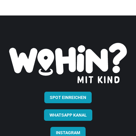
SPOT EINREICHEN
WHATSAPP KANAL
INSTAGRAM