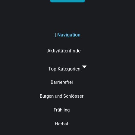
| Navigation
Aktivitätenfinder
Top Kategorien
Barrierefrei
Burgen und Schlösser
Frühling
Herbst