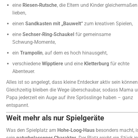
eine
Riesen‑Rutsche
, die Eltern und Kinder gleichermaßen
lieben,
einen
Sandkasten mit „Bauwelt“
zum kreativen Spielen,
eine
Sechser‑Ring‑Schaukel
für gemeinsame
Schwung‑Momente,
ein
Trampolin
, auf dem es hoch hinausgeht,
verschiedene
Wipptiere
und eine
Kletterburg
für echte
Abenteuer.
Alles ist so angelegt, dass kleine Entdecker aktiv sein können
Gleichzeitig bleiben die Wege überschaubar, sodass Mama 
Papa jederzeit ein Auge auf ihre Sprösslinge haben – ganz
entspannt.
Weit mehr als nur Spielgeräte
Was den Spielplatz am
Hohe‑Loog‑Haus
besonders macht, i
sein
naturbelassener Charakter
. Der Platz reicht ein Stück in