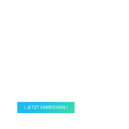
Jetzt Spot einreichen!
Werde Teil der Wohin mit Kind Community und
reiche einen Spot ein.
| JETZT EINREICHEN |