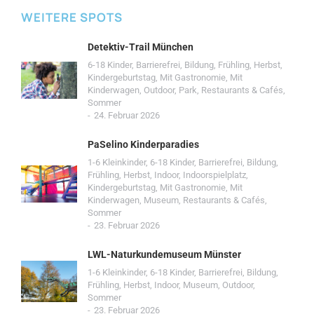
WEITERE SPOTS
Detektiv-Trail München
6-18 Kinder
,
Barrierefrei
,
Bildung
,
Frühling
,
Herbst
,
Kindergeburtstag
,
Mit Gastronomie
,
Mit
Kinderwagen
,
Outdoor
,
Park
,
Restaurants & Cafés
,
Sommer
24. Februar 2026
PaSelino Kinderparadies
1-6 Kleinkinder
,
6-18 Kinder
,
Barrierefrei
,
Bildung
,
Frühling
,
Herbst
,
Indoor
,
Indoorspielplatz
,
Kindergeburtstag
,
Mit Gastronomie
,
Mit
Kinderwagen
,
Museum
,
Restaurants & Cafés
,
Sommer
23. Februar 2026
LWL-Naturkundemuseum Münster
1-6 Kleinkinder
,
6-18 Kinder
,
Barrierefrei
,
Bildung
,
Frühling
,
Herbst
,
Indoor
,
Museum
,
Outdoor
,
Sommer
23. Februar 2026