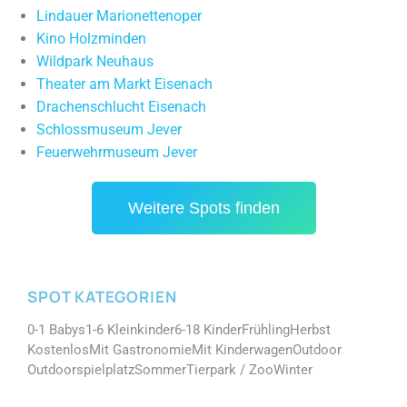
Lindauer Marionettenoper
Kino Holzminden
Wildpark Neuhaus
Theater am Markt Eisenach
Drachenschlucht Eisenach
Schlossmuseum Jever
Feuerwehrmuseum Jever
Weitere Spots finden
SPOT KATEGORIEN
0-1 Babys
1-6 Kleinkinder
6-18 Kinder
Frühling
Herbst
Kostenlos
Mit Gastronomie
Mit Kinderwagen
Outdoor
Outdoorspielplatz
Sommer
Tierpark / Zoo
Winter