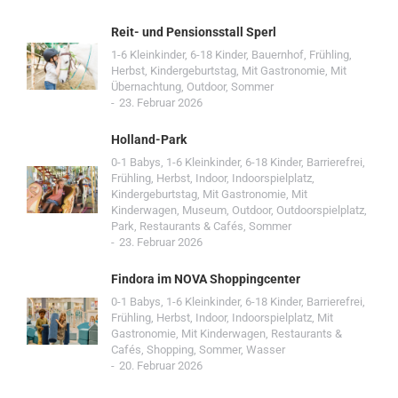
Reit- und Pensionsstall Sperl
1-6 Kleinkinder
,
6-18 Kinder
,
Bauernhof
,
Frühling
,
Herbst
,
Kindergeburtstag
,
Mit Gastronomie
,
Mit
Übernachtung
,
Outdoor
,
Sommer
23. Februar 2026
Holland-Park
0-1 Babys
,
1-6 Kleinkinder
,
6-18 Kinder
,
Barrierefrei
,
Frühling
,
Herbst
,
Indoor
,
Indoorspielplatz
,
Kindergeburtstag
,
Mit Gastronomie
,
Mit
Kinderwagen
,
Museum
,
Outdoor
,
Outdoorspielplatz
,
Park
,
Restaurants & Cafés
,
Sommer
23. Februar 2026
Findora im NOVA Shoppingcenter
0-1 Babys
,
1-6 Kleinkinder
,
6-18 Kinder
,
Barrierefrei
,
Frühling
,
Herbst
,
Indoor
,
Indoorspielplatz
,
Mit
Gastronomie
,
Mit Kinderwagen
,
Restaurants &
Cafés
,
Shopping
,
Sommer
,
Wasser
20. Februar 2026