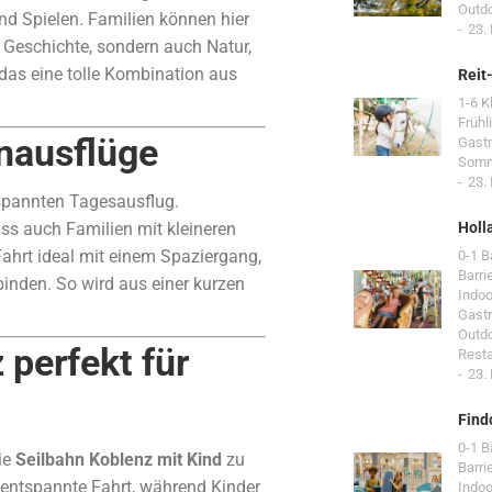
Outd
und Spielen. Familien können hier
23.
r Geschichte, sondern auch Natur,
 das eine tolle Kombination aus
Reit
1-6 K
Frühl
enausflüge
Gast
Som
23.
tspannten Tagesausflug.
s auch Familien mit kleineren
Holl
ahrt ideal mit einem Spaziergang,
0-1 
Barri
binden. So wird aus einer kurzen
Indoo
Gast
Outd
perfekt für
Resta
23.
Find
0-1 
ie
Seilbahn Koblenz mit Kind
zu
Barri
e entspannte Fahrt, während Kinder
Indoo