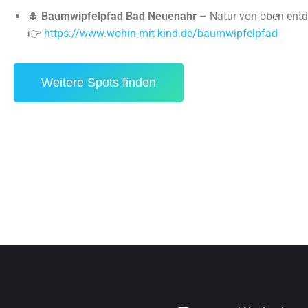
🌲
Baumwipfelpfad Bad Neuenahr
– Natur von oben ent
👉
https://www.wohin-mit-kind.de/baumwipfelpfad
Weitere Spots finden