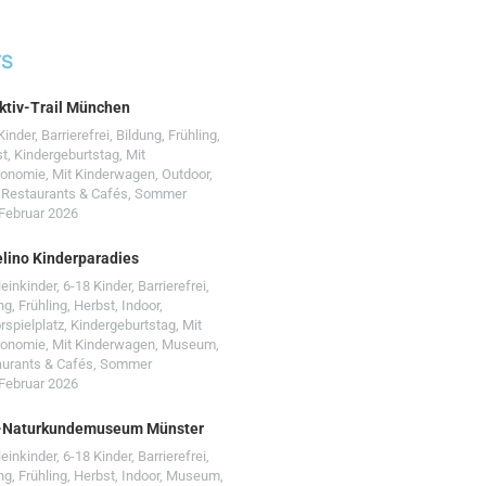
TS
ktiv-Trail München
Kinder
,
Barrierefrei
,
Bildung
,
Frühling
,
st
,
Kindergeburtstag
,
Mit
ronomie
,
Mit Kinderwagen
,
Outdoor
,
,
Restaurants & Cafés
,
Sommer
 Februar 2026
lino Kinderparadies
leinkinder
,
6-18 Kinder
,
Barrierefrei
,
ng
,
Frühling
,
Herbst
,
Indoor
,
rspielplatz
,
Kindergeburtstag
,
Mit
ronomie
,
Mit Kinderwagen
,
Museum
,
urants & Cafés
,
Sommer
 Februar 2026
-Naturkundemuseum Münster
leinkinder
,
6-18 Kinder
,
Barrierefrei
,
ng
,
Frühling
,
Herbst
,
Indoor
,
Museum
,