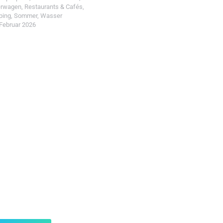
erwagen
,
Restaurants & Cafés
,
ping
,
Sommer
,
Wasser
 Februar 2026
t einreichen!
r Wohin mit Kind
d reiche einen Spot ein.