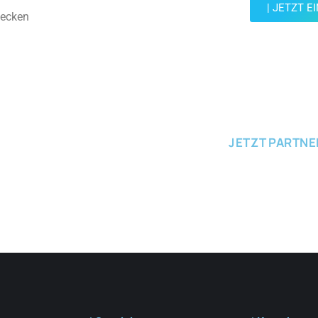
| JETZT E
decken
JETZT EINRE
JETZT PARTN