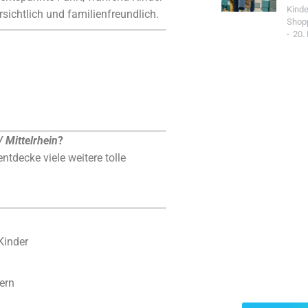
Kind
sichtlich und familienfreundlich.
Shop
20.
 Mittelrhein
?
ntdecke viele weitere tolle
Jetzt Spo
Kinder
Werde Teil de
Community un
ern
n