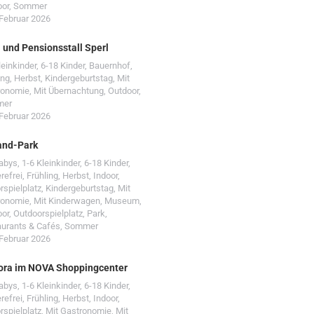
oor
,
Sommer
 Februar 2026
- und Pensionsstall Sperl
leinkinder
,
6-18 Kinder
,
Bauernhof
,
ing
,
Herbst
,
Kindergeburtstag
,
Mit
ronomie
,
Mit Übernachtung
,
Outdoor
,
mer
 Februar 2026
and-Park
Babys
,
1-6 Kleinkinder
,
6-18 Kinder
,
erefrei
,
Frühling
,
Herbst
,
Indoor
,
rspielplatz
,
Kindergeburtstag
,
Mit
ronomie
,
Mit Kinderwagen
,
Museum
,
oor
,
Outdoorspielplatz
,
Park
,
urants & Cafés
,
Sommer
 Februar 2026
ora im NOVA Shoppingcenter
Babys
,
1-6 Kleinkinder
,
6-18 Kinder
,
erefrei
,
Frühling
,
Herbst
,
Indoor
,
rspielplatz
,
Mit Gastronomie
,
Mit