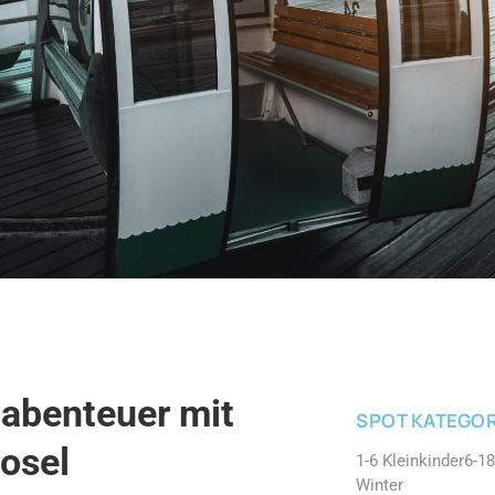
nabenteuer mit
SPOT KATEGOR
osel
1-6 Kleinkinder
6-18
Winter