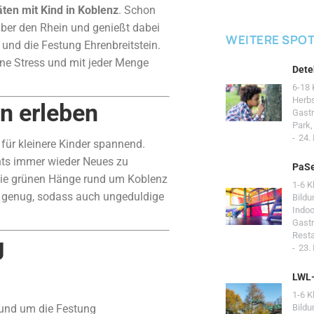
täten mit Kind in Koblenz
. Schon
 über den Rhein und genießt dabei
WEITERE SPO
 und die Festung Ehrenbreitstein.
ohne Stress und mit jeder Menge
Dete
6-18 
Herb
n erleben
Gast
Park
24.
 für kleinere Kinder spannend.
hts immer wieder Neues zu
PaSe
 die grünen Hänge rund um Koblenz
1-6 K
z genug, sodass auch ungeduldige
Bildu
Indoo
Gast
Resta
g
23.
LWL
1-6 K
Rund um die Festung
Bildu