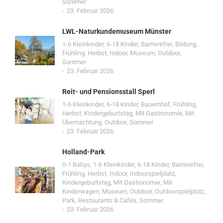
Sommer
23. Februar 2026
LWL-Naturkundemuseum Münster
1-6 Kleinkinder
,
6-18 Kinder
,
Barrierefrei
,
Bildung
,
Frühling
,
Herbst
,
Indoor
,
Museum
,
Outdoor
,
Sommer
23. Februar 2026
Reit- und Pensionsstall Sperl
1-6 Kleinkinder
,
6-18 Kinder
,
Bauernhof
,
Frühling
,
Herbst
,
Kindergeburtstag
,
Mit Gastronomie
,
Mit
Übernachtung
,
Outdoor
,
Sommer
23. Februar 2026
Holland-Park
0-1 Babys
,
1-6 Kleinkinder
,
6-18 Kinder
,
Barrierefrei
,
Frühling
,
Herbst
,
Indoor
,
Indoorspielplatz
,
Kindergeburtstag
,
Mit Gastronomie
,
Mit
Kinderwagen
,
Museum
,
Outdoor
,
Outdoorspielplatz
,
Park
,
Restaurants & Cafés
,
Sommer
23. Februar 2026