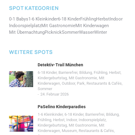
SPOT KATEGORIEN
0-1 Babys
1-6 Kleinkinder
6-18 Kinder
Frühling
Herbst
Indoor
Indoorspielplatz
Mit Gastronomie
Mit Kinderwagen
Mit Übernachtung
Picknick
Sommer
Wasser
Winter
WEITERE SPOTS
Detektiv-Trail München
6-18 Kinder
,
Barrierefrei
,
Bildung
,
Frühling
,
Herbst
,
Kindergeburtstag
,
Mit Gastronomie
,
Mit
Kinderwagen
,
Outdoor
,
Park
,
Restaurants & Cafés
,
Sommer
24. Februar 2026
PaSelino Kinderparadies
1-6 Kleinkinder
,
6-18 Kinder
,
Barrierefrei
,
Bildung
,
Frühling
,
Herbst
,
Indoor
,
Indoorspielplatz
,
Kindergeburtstag
,
Mit Gastronomie
,
Mit
Kinderwagen
,
Museum
,
Restaurants & Cafés
,