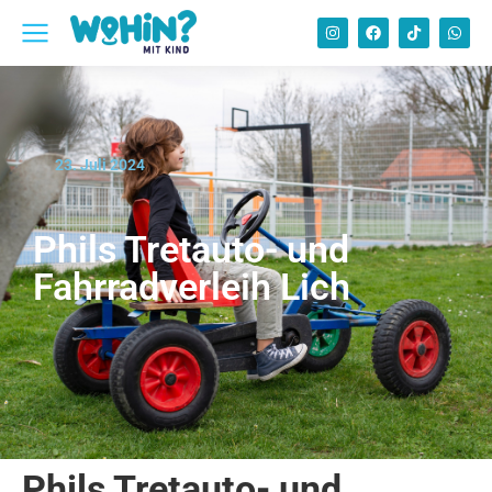
23. Juli 2024
Phils Tretauto- und
Fahrradverleih Lich
Phils Tretauto- und