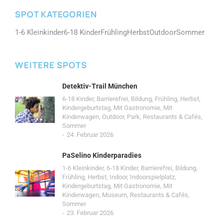
SPOT KATEGORIEN
1-6 Kleinkinder
6-18 Kinder
Frühling
Herbst
Outdoor
Sommer
WEITERE SPOTS
Detektiv-Trail München
6-18 Kinder
,
Barrierefrei
,
Bildung
,
Frühling
,
Herbst
,
Kindergeburtstag
,
Mit Gastronomie
,
Mit
Kinderwagen
,
Outdoor
,
Park
,
Restaurants & Cafés
,
Sommer
24. Februar 2026
PaSelino Kinderparadies
1-6 Kleinkinder
,
6-18 Kinder
,
Barrierefrei
,
Bildung
,
Frühling
,
Herbst
,
Indoor
,
Indoorspielplatz
,
Kindergeburtstag
,
Mit Gastronomie
,
Mit
Kinderwagen
,
Museum
,
Restaurants & Cafés
,
Sommer
23. Februar 2026