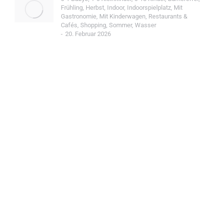
Frühling
,
Herbst
,
Indoor
,
Indoorspielplatz
,
Mit
Gastronomie
,
Mit Kinderwagen
,
Restaurants &
Cafés
,
Shopping
,
Sommer
,
Wasser
20. Februar 2026
Jetzt Spot einreichen!
Werde Teil der Wohin mit Kind Community und
reiche einen Spot ein.