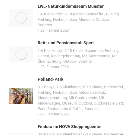
LWL-Naturkundemuseum Münster
1-6 Kleinkinder
,
6-18 Kinder
,
Barrierefrei
,
Bildung
,
Frühling
,
Herbst
,
Indoor
,
Museum
,
Outdoor
,
Sommer
23. Februar 2026
Reit- und Pensionsstall Sperl
1-6 Kleinkinder
,
6-18 Kinder
,
Bauernhof
,
Frühling
,
Herbst
,
Kindergeburtstag
,
Mit Gastronomie
,
Mit
Übernachtung
,
Outdoor
,
Sommer
23. Februar 2026
Holland-Park
0-1 Babys
,
1-6 Kleinkinder
,
6-18 Kinder
,
Barrierefrei
,
Frühling
,
Herbst
,
Indoor
,
Indoorspielplatz
,
Kindergeburtstag
,
Mit Gastronomie
,
Mit
Kinderwagen
,
Museum
,
Outdoor
,
Outdoorspielplatz
,
Park
,
Restaurants & Cafés
,
Sommer
23. Februar 2026
Findora im NOVA Shoppingcenter
0-1 Babys
,
1-6 Kleinkinder
,
6-18 Kinder
,
Barrierefrei
,