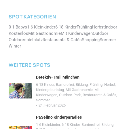
SPOT KATEGORIEN
0-1 Babys
1-6 Kleinkinder
6-18 Kinder
Frühling
Herbst
Indoor
Kostenlos
Mit Gastronomie
Mit Kinderwagen
Outdoor
Outdoorspielplatz
Restaurants & Cafés
Shopping
Sommer
Winter
WEITERE SPOTS
Detektiv-Trail München
6-18 Kinder
,
Barrierefrei
,
Bildung
,
Frühling
,
Herbst
,
Kindergeburtstag
,
Mit Gastronomie
,
Mit
Kinderwagen
,
Outdoor
,
Park
,
Restaurants & Cafés
,
Sommer
24. Februar 2026
PaSelino Kinderparadies
1-6 Kleinkinder
,
6-18 Kinder
,
Barrierefrei
,
Bildung
,