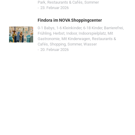
Park
,
Restaurants & Cafés
,
Sommer
23. Februar 2026
Findora im NOVA Shoppingcenter
0-1 Babys
,
1-6 Kleinkinder
,
6-18 Kinder
,
Barrierefrei
,
Frühling
,
Herbst
,
Indoor
,
Indoorspielplatz
,
Mit
Gastronomie
,
Mit Kinderwagen
,
Restaurants &
Cafés
,
Shopping
,
Sommer
,
Wasser
20. Februar 2026
Jetzt Spot einreichen!