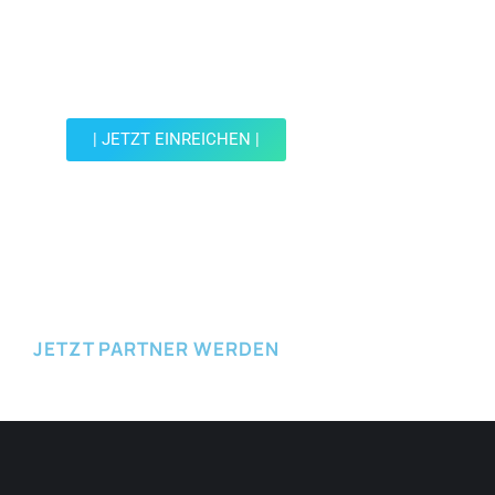
Werde Teil der Wohin mit Kind Community und
reiche einen Spot ein.
| JETZT EINREICHEN |
JETZT EINREICHEN
JETZT PARTNER WERDEN