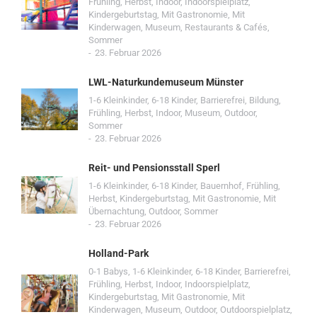
Frühling
,
Herbst
,
Indoor
,
Indoorspielplatz
,
Kindergeburtstag
,
Mit Gastronomie
,
Mit
Kinderwagen
,
Museum
,
Restaurants & Cafés
,
Sommer
23. Februar 2026
LWL-Naturkundemuseum Münster
1-6 Kleinkinder
,
6-18 Kinder
,
Barrierefrei
,
Bildung
,
Frühling
,
Herbst
,
Indoor
,
Museum
,
Outdoor
,
Sommer
23. Februar 2026
Reit- und Pensionsstall Sperl
1-6 Kleinkinder
,
6-18 Kinder
,
Bauernhof
,
Frühling
,
Herbst
,
Kindergeburtstag
,
Mit Gastronomie
,
Mit
Übernachtung
,
Outdoor
,
Sommer
23. Februar 2026
Holland-Park
0-1 Babys
,
1-6 Kleinkinder
,
6-18 Kinder
,
Barrierefrei
,
Frühling
,
Herbst
,
Indoor
,
Indoorspielplatz
,
Kindergeburtstag
,
Mit Gastronomie
,
Mit
Kinderwagen
,
Museum
,
Outdoor
,
Outdoorspielplatz
,