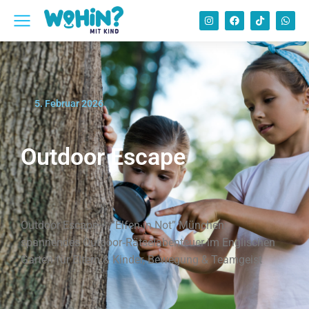
5. Februar 2026
Outdoor Escape
Outdoor Escape – “Elfen in Not” München:
spannendes Outdoor‑Rätselabenteuer im Englischen
Garten für Eltern & Kinder, Bewegung & Teamgeist