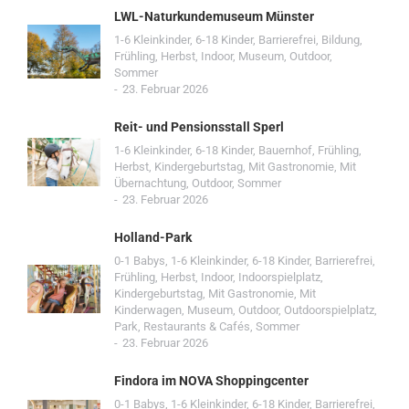
LWL-Naturkundemuseum Münster
1-6 Kleinkinder
,
6-18 Kinder
,
Barrierefrei
,
Bildung
,
Frühling
,
Herbst
,
Indoor
,
Museum
,
Outdoor
,
Sommer
23. Februar 2026
Reit- und Pensionsstall Sperl
1-6 Kleinkinder
,
6-18 Kinder
,
Bauernhof
,
Frühling
,
Herbst
,
Kindergeburtstag
,
Mit Gastronomie
,
Mit
Übernachtung
,
Outdoor
,
Sommer
23. Februar 2026
Holland-Park
0-1 Babys
,
1-6 Kleinkinder
,
6-18 Kinder
,
Barrierefrei
,
Frühling
,
Herbst
,
Indoor
,
Indoorspielplatz
,
Kindergeburtstag
,
Mit Gastronomie
,
Mit
Kinderwagen
,
Museum
,
Outdoor
,
Outdoorspielplatz
,
Park
,
Restaurants & Cafés
,
Sommer
23. Februar 2026
Findora im NOVA Shoppingcenter
0-1 Babys
,
1-6 Kleinkinder
,
6-18 Kinder
,
Barrierefrei
,