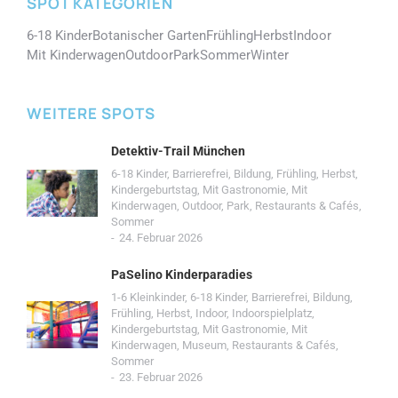
SPOT KATEGORIEN
6-18 Kinder
Botanischer Garten
Frühling
Herbst
Indoor
Mit Kinderwagen
Outdoor
Park
Sommer
Winter
WEITERE SPOTS
Detektiv-Trail München
6-18 Kinder
,
Barrierefrei
,
Bildung
,
Frühling
,
Herbst
,
Kindergeburtstag
,
Mit Gastronomie
,
Mit
Kinderwagen
,
Outdoor
,
Park
,
Restaurants & Cafés
,
Sommer
24. Februar 2026
PaSelino Kinderparadies
1-6 Kleinkinder
,
6-18 Kinder
,
Barrierefrei
,
Bildung
,
Frühling
,
Herbst
,
Indoor
,
Indoorspielplatz
,
Kindergeburtstag
,
Mit Gastronomie
,
Mit
Kinderwagen
,
Museum
,
Restaurants & Cafés
,
Sommer
23. Februar 2026