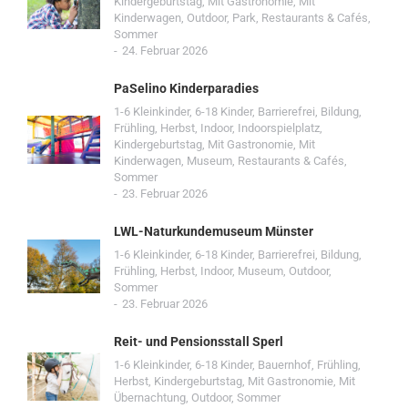
Kindergeburtstag
,
Mit Gastronomie
,
Mit
Kinderwagen
,
Outdoor
,
Park
,
Restaurants & Cafés
,
Sommer
24. Februar 2026
PaSelino Kinderparadies
1-6 Kleinkinder
,
6-18 Kinder
,
Barrierefrei
,
Bildung
,
Frühling
,
Herbst
,
Indoor
,
Indoorspielplatz
,
Kindergeburtstag
,
Mit Gastronomie
,
Mit
Kinderwagen
,
Museum
,
Restaurants & Cafés
,
Sommer
23. Februar 2026
LWL-Naturkundemuseum Münster
1-6 Kleinkinder
,
6-18 Kinder
,
Barrierefrei
,
Bildung
,
Frühling
,
Herbst
,
Indoor
,
Museum
,
Outdoor
,
Sommer
23. Februar 2026
Reit- und Pensionsstall Sperl
1-6 Kleinkinder
,
6-18 Kinder
,
Bauernhof
,
Frühling
,
Herbst
,
Kindergeburtstag
,
Mit Gastronomie
,
Mit
Übernachtung
,
Outdoor
,
Sommer