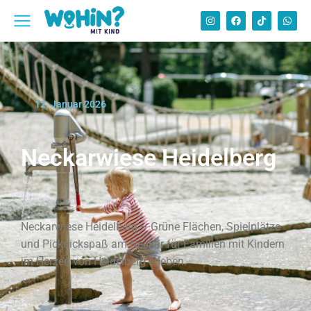
12. Januar 2026
Neckarwiese Heidelberg
Neckarwiese Heidelberg – Grüne Flächen, Spielplätze
und Picknickspaß am Neckar für Familien mit Kindern
im Herzen von Heidelberg erleben.