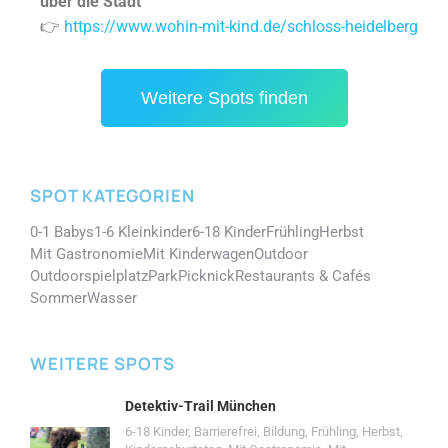
über die Stadt
👉
https://www.wohin-mit-kind.de/schloss-heidelberg
Weitere Spots finden
SPOT KATEGORIEN
0-1 Babys
1-6 Kleinkinder
6-18 Kinder
Frühling
Herbst
Mit Gastronomie
Mit Kinderwagen
Outdoor
Outdoorspielplatz
Park
Picknick
Restaurants & Cafés
Sommer
Wasser
WEITERE SPOTS
Detektiv-Trail München
6-18 Kinder
,
Barrierefrei
,
Bildung
,
Frühling
,
Herbst
,