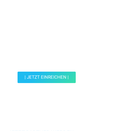
Jetzt Spot einreichen!
Werde Teil der Wohin mit Kind Community und
reiche einen Spot ein.
| JETZT EINREICHEN |
JETZT EINREICHEN