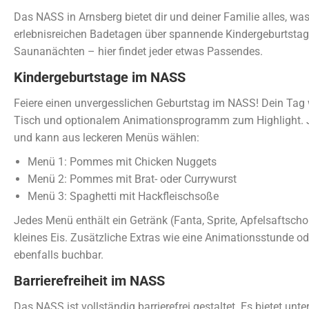
Das NASS in Arnsberg bietet dir und deiner Familie alles, wa
erlebnisreichen Badetagen über spannende Kindergeburtstag
Saunanächten – hier findet jeder etwas Passendes.
Kindergeburtstage im NASS
Feiere einen unvergesslichen Geburtstag im NASS! Dein Tag 
Tisch und optionalem Animationsprogramm zum Highlight. Jed
und kann aus leckeren Menüs wählen:
Menü 1: Pommes mit Chicken Nuggets
Menü 2: Pommes mit Brat- oder Currywurst
Menü 3: Spaghetti mit Hackfleischsoße
Jedes Menü enthält ein Getränk (Fanta, Sprite, Apfelsaftscho
kleines Eis. Zusätzliche Extras wie eine Animationsstunde od
ebenfalls buchbar.
Barrierefreiheit im NASS
Das NASS ist vollständig barrierefrei gestaltet. Es bietet unt