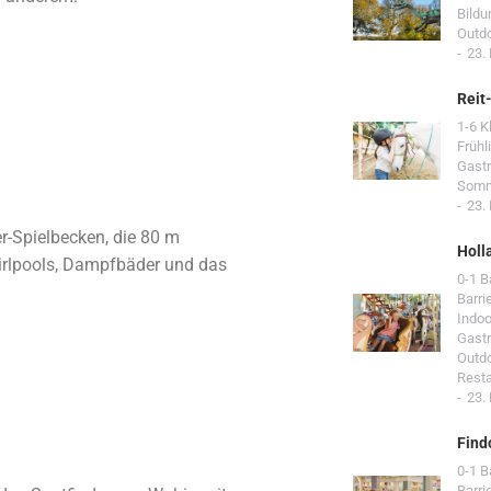
Bildu
Outd
23.
Reit
1-6 K
Frühl
Gast
Som
23.
r-Spielbecken, die 80 m
Holl
irlpools, Dampfbäder und das
0-1 
Barri
Indoo
Gast
Outd
Resta
23.
Find
0-1 
Barri