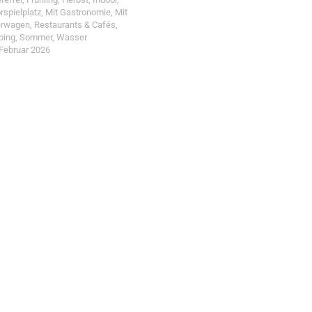
rspielplatz
,
Mit Gastronomie
,
Mit
erwagen
,
Restaurants & Cafés
,
ping
,
Sommer
,
Wasser
 Februar 2026
t einreichen!
r Wohin mit Kind
d reiche einen Spot ein.