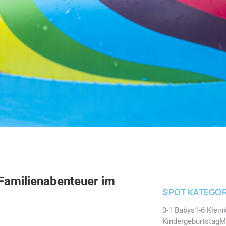
Familienabenteuer im
SPOT KATEGOR
0-1 Babys
1-6 Klein
Kindergeburtstag
M