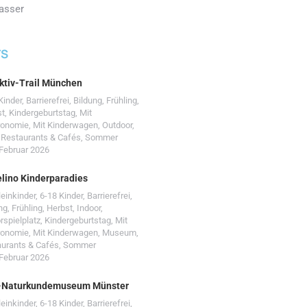
asser
TS
ktiv-Trail München
Kinder
,
Barrierefrei
,
Bildung
,
Frühling
,
st
,
Kindergeburtstag
,
Mit
ronomie
,
Mit Kinderwagen
,
Outdoor
,
,
Restaurants & Cafés
,
Sommer
 Februar 2026
lino Kinderparadies
leinkinder
,
6-18 Kinder
,
Barrierefrei
,
ng
,
Frühling
,
Herbst
,
Indoor
,
rspielplatz
,
Kindergeburtstag
,
Mit
ronomie
,
Mit Kinderwagen
,
Museum
,
urants & Cafés
,
Sommer
 Februar 2026
-Naturkundemuseum Münster
leinkinder
,
6-18 Kinder
,
Barrierefrei
,