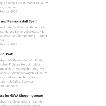
ng
,
Frühling
,
Herbst
,
Indoor
,
Museum
,
oor
,
Sommer
 Februar 2026
- und Pensionsstall Sperl
leinkinder
,
6-18 Kinder
,
Bauernhof
,
ing
,
Herbst
,
Kindergeburtstag
,
Mit
ronomie
,
Mit Übernachtung
,
Outdoor
,
mer
 Februar 2026
and-Park
Babys
,
1-6 Kleinkinder
,
6-18 Kinder
,
erefrei
,
Frühling
,
Herbst
,
Indoor
,
rspielplatz
,
Kindergeburtstag
,
Mit
ronomie
,
Mit Kinderwagen
,
Museum
,
oor
,
Outdoorspielplatz
,
Park
,
urants & Cafés
,
Sommer
 Februar 2026
ora im NOVA Shoppingcenter
Babys
,
1-6 Kleinkinder
,
6-18 Kinder
,
erefrei
,
Frühling
,
Herbst
,
Indoor
,