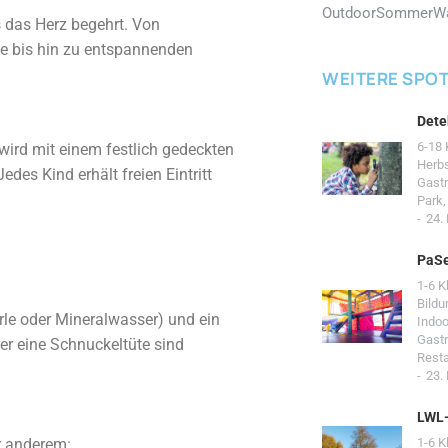
Outdoor
Sommer
W
s das Herz begehrt. Von
e bis hin zu entspannenden
WEITERE SPO
Dete
6-18 
wird mit einem festlich gedeckten
Herb
es Kind erhält freien Eintritt
Gast
Park
24.
PaSe
1-6 K
Bildu
rle oder Mineralwasser) und ein
Indoo
Gast
er eine Schnuckeltüte sind
Resta
23.
LWL
er anderem:
1-6 K