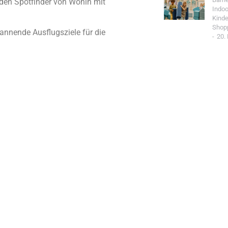
e den Spotfinder von Wohin mit
Indoo
Kind
Shop
pannende Ausflugsziele für die
20.
Jetzt Spo
Werde Teil de
Community un