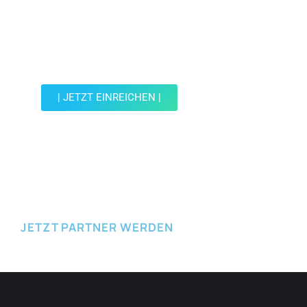
Jetzt Spot einreichen!
Werde Teil der Wohin mit Kind Community und
reiche einen Spot ein.
| JETZT EINREICHEN |
JETZT EINREICHEN
JETZT PARTNER WERDEN