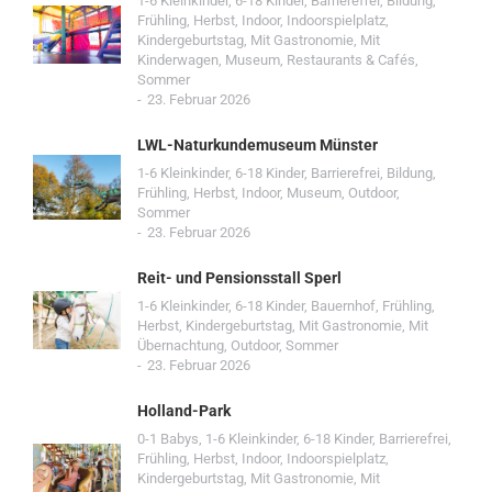
1-6 Kleinkinder
,
6-18 Kinder
,
Barrierefrei
,
Bildung
,
Frühling
,
Herbst
,
Indoor
,
Indoorspielplatz
,
Kindergeburtstag
,
Mit Gastronomie
,
Mit
Kinderwagen
,
Museum
,
Restaurants & Cafés
,
Sommer
23. Februar 2026
LWL-Naturkundemuseum Münster
1-6 Kleinkinder
,
6-18 Kinder
,
Barrierefrei
,
Bildung
,
Frühling
,
Herbst
,
Indoor
,
Museum
,
Outdoor
,
Sommer
23. Februar 2026
Reit- und Pensionsstall Sperl
1-6 Kleinkinder
,
6-18 Kinder
,
Bauernhof
,
Frühling
,
Herbst
,
Kindergeburtstag
,
Mit Gastronomie
,
Mit
Übernachtung
,
Outdoor
,
Sommer
23. Februar 2026
Holland-Park
0-1 Babys
,
1-6 Kleinkinder
,
6-18 Kinder
,
Barrierefrei
,
Frühling
,
Herbst
,
Indoor
,
Indoorspielplatz
,
Kindergeburtstag
,
Mit Gastronomie
,
Mit