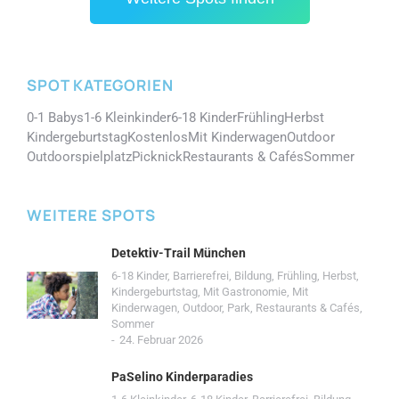
SPOT KATEGORIEN
0-1 Babys
1-6 Kleinkinder
6-18 Kinder
Frühling
Herbst
Kindergeburtstag
Kostenlos
Mit Kinderwagen
Outdoor
Outdoorspielplatz
Picknick
Restaurants & Cafés
Sommer
WEITERE SPOTS
Detektiv-Trail München
6-18 Kinder
,
Barrierefrei
,
Bildung
,
Frühling
,
Herbst
,
Kindergeburtstag
,
Mit Gastronomie
,
Mit
Kinderwagen
,
Outdoor
,
Park
,
Restaurants & Cafés
,
Sommer
24. Februar 2026
PaSelino Kinderparadies