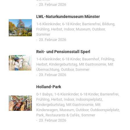
23. Februar 2026
LWL-Naturkundemuseum Münster
1-6 Kleinkinder
,
6-18 Kinder
,
Barrierefrei
,
Bildung
,
Frühling
,
Herbst
,
Indoor
,
Museum
,
Outdoor
,
Sommer
23. Februar 2026
Reit- und Pensionsstall Sperl
1-6 Kleinkinder
,
6-18 Kinder
,
Bauernhof
,
Frühling
,
Herbst
,
Kindergeburtstag
,
Mit Gastronomie
,
Mit
Übernachtung
,
Outdoor
,
Sommer
23. Februar 2026
Holland-Park
0-1 Babys
,
1-6 Kleinkinder
,
6-18 Kinder
,
Barrierefrei
,
Frühling
,
Herbst
,
Indoor
,
Indoorspielplatz
,
Kindergeburtstag
,
Mit Gastronomie
,
Mit
Kinderwagen
,
Museum
,
Outdoor
,
Outdoorspielplatz
,
Park
,
Restaurants & Cafés
,
Sommer
23. Februar 2026