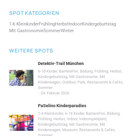
SPOT KATEGORIEN
1-6 Kleinkinder
Frühling
Herbst
Indoor
Kindergeburtstag
Mit Gastronomie
Sommer
Winter
WEITERE SPOTS
Detektiv-Trail München
6-18 Kinder
,
Barrierefrei
,
Bildung
,
Frühling
,
Herbst
,
Kindergeburtstag
,
Mit Gastronomie
,
Mit
Kinderwagen
,
Outdoor
,
Park
,
Restaurants & Cafés
,
Sommer
24. Februar 2026
PaSelino Kinderparadies
1-6 Kleinkinder
,
6-18 Kinder
,
Barrierefrei
,
Bildung
,
Frühling
,
Herbst
,
Indoor
,
Indoorspielplatz
,
Kindergeburtstag
,
Mit Gastronomie
,
Mit
Kinderwagen
,
Museum
,
Restaurants & Cafés
,
Sommer