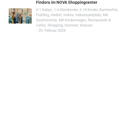
Findora im NOVA Shoppingcenter
0-1 Babys
,
1-6 Kleinkinder
,
6-18 Kinder
,
Barrierefrei
,
Frühling
,
Herbst
,
Indoor
,
Indoorspielplatz
,
Mit
Gastronomie
,
Mit Kinderwagen
,
Restaurants &
Cafés
,
Shopping
,
Sommer
,
Wasser
20. Februar 2026
Jetzt Spot einreichen!
Werde Teil der Wohin mit Kind Community und