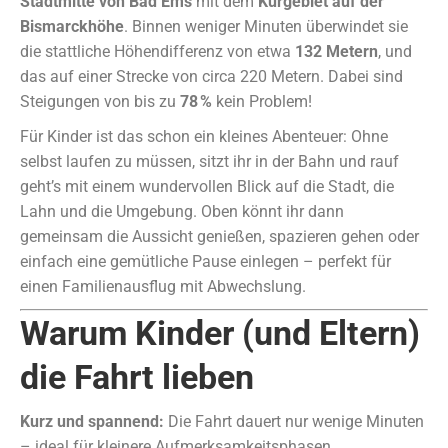
Stadtmitte von Bad Ems
mit dem
Kurgebiet auf der
Bismarckhöhe
. Binnen weniger Minuten überwindet sie
die stattliche Höhendifferenz von etwa
132 Metern
, und
das auf einer Strecke von circa 220 Metern. Dabei sind
Steigungen von bis zu
78 %
kein Problem!
Für Kinder ist das schon ein kleines Abenteuer: Ohne
selbst laufen zu müssen, sitzt ihr in der Bahn und rauf
geht’s mit einem wundervollen Blick auf die Stadt, die
Lahn und die Umgebung. Oben könnt ihr dann
gemeinsam die Aussicht genießen, spazieren gehen oder
einfach eine gemütliche Pause einlegen – perfekt für
einen Familienausflug mit Abwechslung.
Warum Kinder (und Eltern)
die Fahrt lieben
Kurz und spannend:
Die Fahrt dauert nur wenige Minuten
– ideal für kleinere Aufmerksamkeitsphasen.