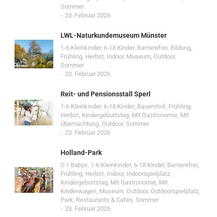
Sommer
23. Februar 2026
LWL-Naturkundemuseum Münster
1-6 Kleinkinder
,
6-18 Kinder
,
Barrierefrei
,
Bildung
,
Frühling
,
Herbst
,
Indoor
,
Museum
,
Outdoor
,
Sommer
23. Februar 2026
Reit- und Pensionsstall Sperl
1-6 Kleinkinder
,
6-18 Kinder
,
Bauernhof
,
Frühling
,
Herbst
,
Kindergeburtstag
,
Mit Gastronomie
,
Mit
Übernachtung
,
Outdoor
,
Sommer
23. Februar 2026
Holland-Park
0-1 Babys
,
1-6 Kleinkinder
,
6-18 Kinder
,
Barrierefrei
,
Frühling
,
Herbst
,
Indoor
,
Indoorspielplatz
,
Kindergeburtstag
,
Mit Gastronomie
,
Mit
Kinderwagen
,
Museum
,
Outdoor
,
Outdoorspielplatz
,
Park
,
Restaurants & Cafés
,
Sommer
23. Februar 2026