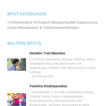
SPOT KATEGORIEN
1-6 Kleinkinder
6-18 Kinder
Frühling
Herbst
Mit Gastronomie
Outdoor
Restaurants & Cafés
Sommer
Wandern
WEITERE SPOTS
Detektiv-Trail München
6-18 Kinder
,
Barrierefrei
,
Bildung
,
Frühling
,
Herbst
,
Kindergeburtstag
,
Mit Gastronomie
,
Mit
Kinderwagen
,
Outdoor
,
Park
,
Restaurants & Cafés
,
Sommer
24. Februar 2026
PaSelino Kinderparadies
1-6 Kleinkinder
,
6-18 Kinder
,
Barrierefrei
,
Bildung
,
Frühling
,
Herbst
,
Indoor
,
Indoorspielplatz
,
Kindergeburtstag
,
Mit Gastronomie
,
Mit
Kinderwagen
,
Museum
,
Restaurants & Cafés
,