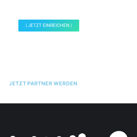
Werde Teil der Wohin mit Kind Community und
reiche einen Spot ein.
| JETZT EINREICHEN |
JETZT EINREICHEN
JETZT PARTNER WERDEN