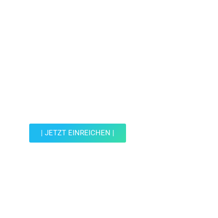
Jetzt Spot einreichen!
Werde Teil der Wohin mit Kind Community und
reiche einen Spot ein.
| JETZT EINREICHEN |
JETZT EINREICHEN