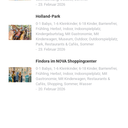
23. Februar 2026
Holland-Park
0-1 Babys
,
1-6 Kleinkinder
,
6-18 Kinder
,
Barrierefrei
,
Frühling
,
Herbst
,
Indoor
,
Indoorspielplatz
,
Kindergeburtstag
,
Mit Gastronomie
,
Mit
Kinderwagen
,
Museum
,
Outdoor
,
Outdoorspielplatz
,
Park
,
Restaurants & Cafés
,
Sommer
23. Februar 2026
Findora im NOVA Shoppingcenter
0-1 Babys
,
1-6 Kleinkinder
,
6-18 Kinder
,
Barrierefrei
,
Frühling
,
Herbst
,
Indoor
,
Indoorspielplatz
,
Mit
Gastronomie
,
Mit Kinderwagen
,
Restaurants &
Cafés
,
Shopping
,
Sommer
,
Wasser
20. Februar 2026