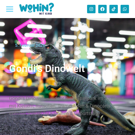
5. Februar 2026
Gondi’s Dinowelt
Gondi’s Dinowelt – Indoor Dino‑Spielpark im Saarland
mit Klettern, Rutschen, Trampolinen & Dinocarts –
exklusiv mieten für Familien & Geburtstage.