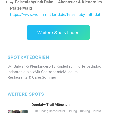
🎢
Felsenlabyrinth Dahn – Abenteuer & Klettern im
Pfälzerwald
https://www.wohin‑mit‑kind.de/felsenlabyrinth‑dahn
Weitere Spots finden
SPOT KATEGORIEN
0-1 Babys
1-6 Kleinkinder
6-18 Kinder
Frühling
Herbst
Indoor
Indoorspielplatz
Mit Gastronomie
Museum
Restaurants & Cafés
Sommer
WEITERE SPOTS
Detektiv-Trail München
6-18 Kinder
,
Barrierefrei
,
Bildung
,
Frühling
,
Herbst
,