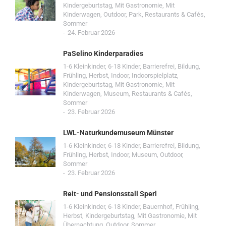
Kindergeburtstag
,
Mit Gastronomie
,
Mit
Kinderwagen
,
Outdoor
,
Park
,
Restaurants & Cafés
,
Sommer
24. Februar 2026
PaSelino Kinderparadies
1-6 Kleinkinder
,
6-18 Kinder
,
Barrierefrei
,
Bildung
,
Frühling
,
Herbst
,
Indoor
,
Indoorspielplatz
,
Kindergeburtstag
,
Mit Gastronomie
,
Mit
Kinderwagen
,
Museum
,
Restaurants & Cafés
,
Sommer
23. Februar 2026
LWL-Naturkundemuseum Münster
1-6 Kleinkinder
,
6-18 Kinder
,
Barrierefrei
,
Bildung
,
Frühling
,
Herbst
,
Indoor
,
Museum
,
Outdoor
,
Sommer
23. Februar 2026
Reit- und Pensionsstall Sperl
1-6 Kleinkinder
,
6-18 Kinder
,
Bauernhof
,
Frühling
,
Herbst
,
Kindergeburtstag
,
Mit Gastronomie
,
Mit
Übernachtung
,
Outdoor
,
Sommer