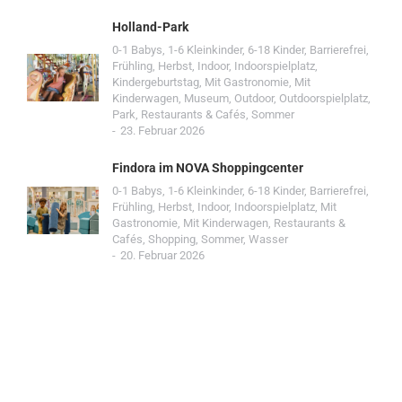
Holland-Park
0-1 Babys
,
1-6 Kleinkinder
,
6-18 Kinder
,
Barrierefrei
,
Frühling
,
Herbst
,
Indoor
,
Indoorspielplatz
,
Kindergeburtstag
,
Mit Gastronomie
,
Mit
Kinderwagen
,
Museum
,
Outdoor
,
Outdoorspielplatz
,
Park
,
Restaurants & Cafés
,
Sommer
23. Februar 2026
Findora im NOVA Shoppingcenter
0-1 Babys
,
1-6 Kleinkinder
,
6-18 Kinder
,
Barrierefrei
,
Frühling
,
Herbst
,
Indoor
,
Indoorspielplatz
,
Mit
Gastronomie
,
Mit Kinderwagen
,
Restaurants &
Cafés
,
Shopping
,
Sommer
,
Wasser
20. Februar 2026