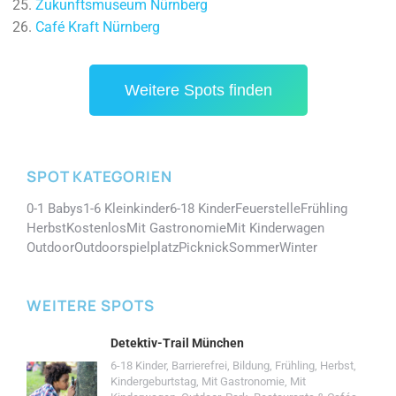
Zukunftsmuseum Nürnberg
Café Kraft Nürnberg
Weitere Spots finden
SPOT KATEGORIEN
0-1 Babys
1-6 Kleinkinder
6-18 Kinder
Feuerstelle
Frühling
Herbst
Kostenlos
Mit Gastronomie
Mit Kinderwagen
Outdoor
Outdoorspielplatz
Picknick
Sommer
Winter
WEITERE SPOTS
Detektiv-Trail München
6-18 Kinder
,
Barrierefrei
,
Bildung
,
Frühling
,
Herbst
,
Kindergeburtstag
,
Mit Gastronomie
,
Mit