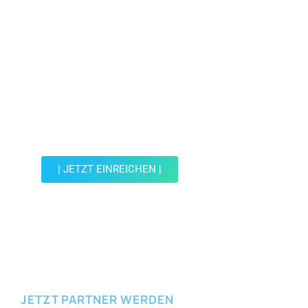
Jetzt Spot einreichen!
Werde Teil der Wohin mit Kind Community und
reiche einen Spot ein.
| JETZT EINREICHEN |
JETZT EINREICHEN
JETZT PARTNER WERDEN