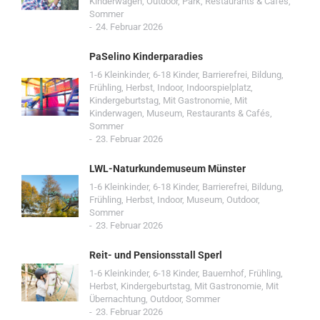
Kinderwagen
,
Outdoor
,
Park
,
Restaurants & Cafés
,
Sommer
24. Februar 2026
PaSelino Kinderparadies
1-6 Kleinkinder
,
6-18 Kinder
,
Barrierefrei
,
Bildung
,
Frühling
,
Herbst
,
Indoor
,
Indoorspielplatz
,
Kindergeburtstag
,
Mit Gastronomie
,
Mit
Kinderwagen
,
Museum
,
Restaurants & Cafés
,
Sommer
23. Februar 2026
LWL-Naturkundemuseum Münster
1-6 Kleinkinder
,
6-18 Kinder
,
Barrierefrei
,
Bildung
,
Frühling
,
Herbst
,
Indoor
,
Museum
,
Outdoor
,
Sommer
23. Februar 2026
Reit- und Pensionsstall Sperl
1-6 Kleinkinder
,
6-18 Kinder
,
Bauernhof
,
Frühling
,
Herbst
,
Kindergeburtstag
,
Mit Gastronomie
,
Mit
Übernachtung
,
Outdoor
,
Sommer
23. Februar 2026