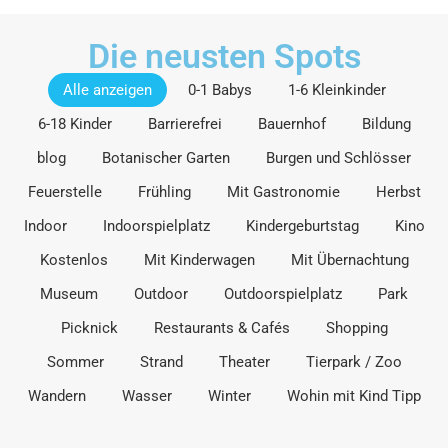
Die neusten Spots
Alle anzeigen
0-1 Babys
1-6 Kleinkinder
6-18 Kinder
Barrierefrei
Bauernhof
Bildung
blog
Botanischer Garten
Burgen und Schlösser
Feuerstelle
Frühling
Mit Gastronomie
Herbst
Indoor
Indoorspielplatz
Kindergeburtstag
Kino
Kostenlos
Mit Kinderwagen
Mit Übernachtung
Museum
Outdoor
Outdoorspielplatz
Park
Picknick
Restaurants & Cafés
Shopping
Sommer
Strand
Theater
Tierpark / Zoo
Wandern
Wasser
Winter
Wohin mit Kind Tipp