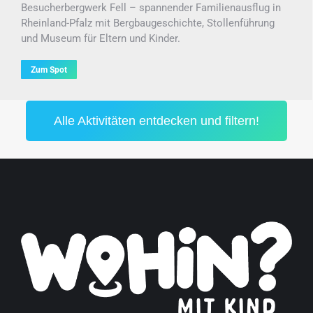
Besucherbergwerk Fell – spannender Familienausflug in
Rheinland-Pfalz mit Bergbaugeschichte, Stollenführung
und Museum für Eltern und Kinder.
Zum Spot
Alle Aktivitäten entdecken und filtern!