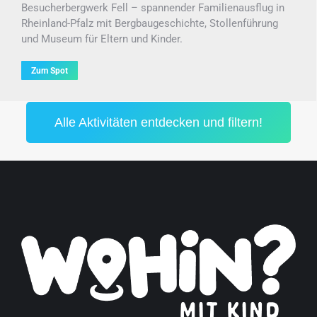
Besucherbergwerk Fell – spannender Familienausflug in
Rheinland-Pfalz mit Bergbaugeschichte, Stollenführung
und Museum für Eltern und Kinder.
Zum Spot
Alle Aktivitäten entdecken und filtern!