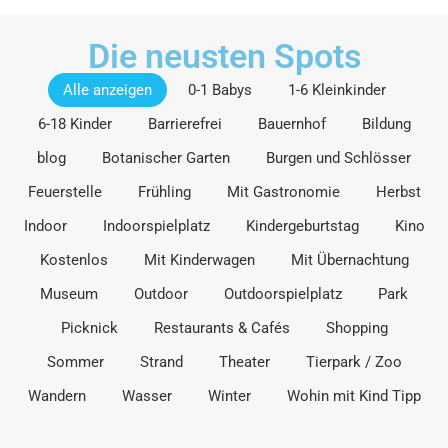
Die neusten Spots
Alle anzeigen
0-1 Babys
1-6 Kleinkinder
6-18 Kinder
Barrierefrei
Bauernhof
Bildung
blog
Botanischer Garten
Burgen und Schlösser
Feuerstelle
Frühling
Mit Gastronomie
Herbst
Indoor
Indoorspielplatz
Kindergeburtstag
Kino
Kostenlos
Mit Kinderwagen
Mit Übernachtung
Museum
Outdoor
Outdoorspielplatz
Park
Picknick
Restaurants & Cafés
Shopping
Sommer
Strand
Theater
Tierpark / Zoo
Wandern
Wasser
Winter
Wohin mit Kind Tipp