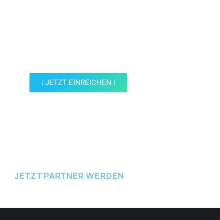
Jetzt Spot einreichen!
Werde Teil der Wohin mit Kind Community und
reiche einen Spot ein.
| JETZT EINREICHEN |
JETZT EINREICHEN
JETZT PARTNER WERDEN