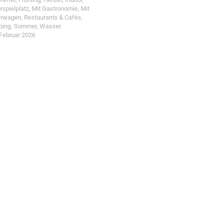
rspielplatz
,
Mit Gastronomie
,
Mit
erwagen
,
Restaurants & Cafés
,
ping
,
Sommer
,
Wasser
 Februar 2026
t einreichen!
r Wohin mit Kind
d reiche einen Spot ein.