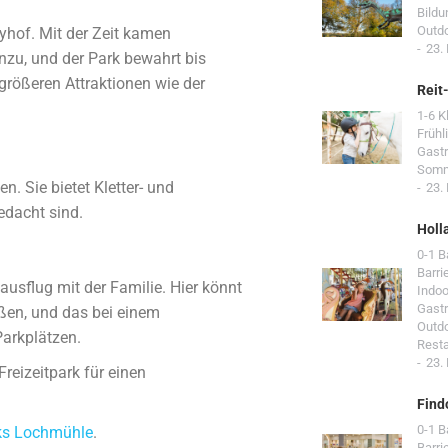
Bildu
Outd
yhof. Mit der Zeit kamen
23.
nzu, und der Park bewahrt bis
 größeren Attraktionen wie der
Reit
1-6 K
Frühl
Gast
Som
n. Sie bietet Kletter- und
23.
edacht sind.
Holl
0-1 
Barri
sausflug mit der Familie. Hier könnt
Indoo
Gast
ßen, und das bei einem
Outd
Parkplätzen.
Resta
23.
eizeitpark für einen
Find
0-1 
rks Lochmühle
.
Barri