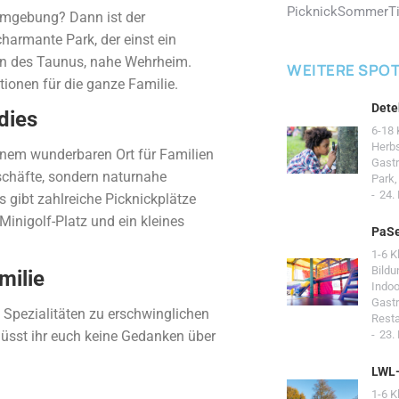
Picknick
Sommer
T
 Umgebung? Dann ist der
harmante Park, der einst ein
ern des Taunus, nahe Wehrheim.
WEITERE SPO
ktionen für die ganze Familie.
Dete
dies
6-18 
Herb
einem wunderbaren Ort für Familien
Gast
eschäfte, sondern naturnahe
Park
24.
Es gibt zahlreiche Picknickplätze
 Minigolf-Platz und ein kleines
PaSe
1-6 K
Bildu
milie
Indoo
Gast
n Spezialitäten zu erschwinglichen
Resta
üsst ihr euch keine Gedanken über
23.
LWL
1-6 K