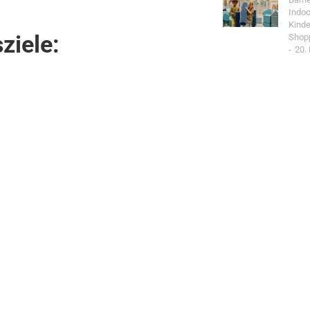
Indoo
Kind
ziele:
Shop
20.
Jetzt Spo
Werde Teil de
Community un