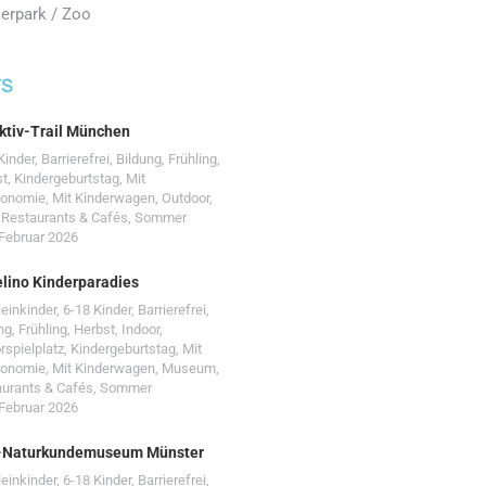
ierpark / Zoo
TS
ktiv-Trail München
Kinder
,
Barrierefrei
,
Bildung
,
Frühling
,
st
,
Kindergeburtstag
,
Mit
ronomie
,
Mit Kinderwagen
,
Outdoor
,
,
Restaurants & Cafés
,
Sommer
 Februar 2026
lino Kinderparadies
leinkinder
,
6-18 Kinder
,
Barrierefrei
,
ng
,
Frühling
,
Herbst
,
Indoor
,
rspielplatz
,
Kindergeburtstag
,
Mit
ronomie
,
Mit Kinderwagen
,
Museum
,
urants & Cafés
,
Sommer
 Februar 2026
-Naturkundemuseum Münster
leinkinder
,
6-18 Kinder
,
Barrierefrei
,