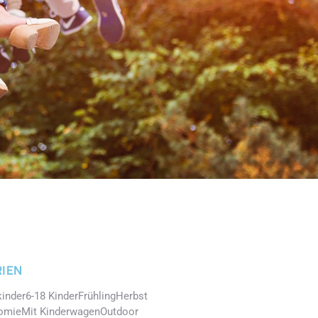
IEN
kinder
6-18 Kinder
Frühling
Herbst
omie
Mit Kinderwagen
Outdoor