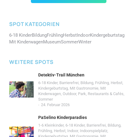
SPOT KATEGORIEN
6-18 Kinder
Bildung
Frühling
Herbst
Indoor
Kindergeburtstag
Mit Kinderwagen
Museum
Sommer
Winter
WEITERE SPOTS
Detektiv-Trail München
6-18 Kinder
,
Barrierefrei
,
Bildung
,
Frühling
,
Herbst
,
Kindergeburtstag
,
Mit Gastronomie
,
Mit
Kinderwagen
,
Outdoor
,
Park
,
Restaurants & Cafés
,
Sommer
24. Februar 2026
PaSelino Kinderparadies
1-6 Kleinkinder
,
6-18 Kinder
,
Barrierefrei
,
Bildung
,
Frühling
,
Herbst
,
Indoor
,
Indoorspielplatz
,
Kindergeburtstag
,
Mit Gastronomie
,
Mit