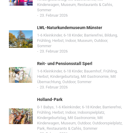
Kinderwagen
,
Museum
,
Restaurants & Cafés
,
Sommer
23. Februar 2026
LWL-Naturkundemuseum Münster
1-6 Kleinkinder
,
6-18 Kinder
,
Barrierefrei
,
Bildung
,
Frühling
,
Herbst
,
Indoor
,
Museum
,
Outdoor
,
Sommer
23. Februar 2026
Reit- und Pensionsstall Sperl
1-6 Kleinkinder
,
6-18 Kinder
,
Bauernhof
,
Frühling
,
Herbst
,
Kindergeburtstag
,
Mit Gastronomie
,
Mit
Übernachtung
,
Outdoor
,
Sommer
23. Februar 2026
Holland-Park
0-1 Babys
,
1-6 Kleinkinder
,
6-18 Kinder
,
Barrierefrei
,
Frühling
,
Herbst
,
Indoor
,
Indoorspielplatz
,
Kindergeburtstag
,
Mit Gastronomie
,
Mit
Kinderwagen
,
Museum
,
Outdoor
,
Outdoorspielplatz
,
Park
,
Restaurants & Cafés
,
Sommer