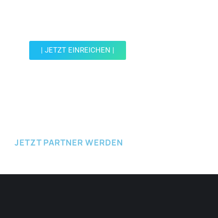
Werde Teil der Wohin mit Kind Community und
reiche einen Spot ein.
| JETZT EINREICHEN |
JETZT EINREICHEN
JETZT PARTNER WERDEN