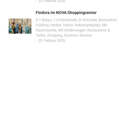
23. Februar 2026
Findora im NOVA Shoppingcenter
0-1 Babys
,
1-6 Kleinkinder
,
6-18 Kinder
,
Barrierefrei
,
Frühling
,
Herbst
,
Indoor
,
Indoorspielplatz
,
Mit
Gastronomie
,
Mit Kinderwagen
,
Restaurants &
Cafés
,
Shopping
,
Sommer
,
Wasser
20. Februar 2026
Jetzt Spot einreichen!