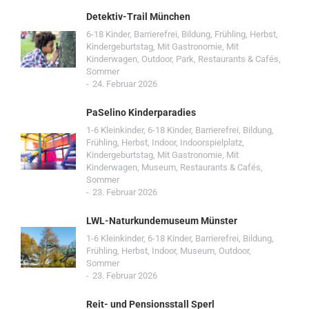
Detektiv-Trail München
6-18 Kinder
,
Barrierefrei
,
Bildung
,
Frühling
,
Herbst
,
Kindergeburtstag
,
Mit Gastronomie
,
Mit
Kinderwagen
,
Outdoor
,
Park
,
Restaurants & Cafés
,
Sommer
24. Februar 2026
PaSelino Kinderparadies
1-6 Kleinkinder
,
6-18 Kinder
,
Barrierefrei
,
Bildung
,
Frühling
,
Herbst
,
Indoor
,
Indoorspielplatz
,
Kindergeburtstag
,
Mit Gastronomie
,
Mit
Kinderwagen
,
Museum
,
Restaurants & Cafés
,
Sommer
23. Februar 2026
LWL-Naturkundemuseum Münster
1-6 Kleinkinder
,
6-18 Kinder
,
Barrierefrei
,
Bildung
,
Frühling
,
Herbst
,
Indoor
,
Museum
,
Outdoor
,
Sommer
23. Februar 2026
Reit- und Pensionsstall Sperl