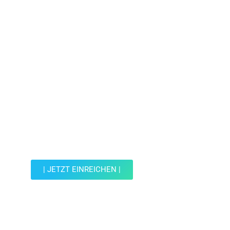
Jetzt Spot einreichen!
Werde Teil der Wohin mit Kind Community und
reiche einen Spot ein.
| JETZT EINREICHEN |
JETZT EINREICHEN