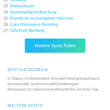
Rheinschlucht
Baumwipfelpfad Bad Iburg
PirateRock Hochseilgarten Hannover
Zukunftsmuseum Nürnberg
Café Kraft Nürnberg
Weitere Spots finden
SPOT KATEGORIEN
0-1 Babys
1-6 Kleinkinder
6-18 Kinder
Frühling
Herbst
Indoor
Kostenlos
Mit Gastronomie
Mit Kinderwagen
Restaurants & Cafés
Sommer
Winter
Wohin mit Kind Tipp
WEITERE SPOTS