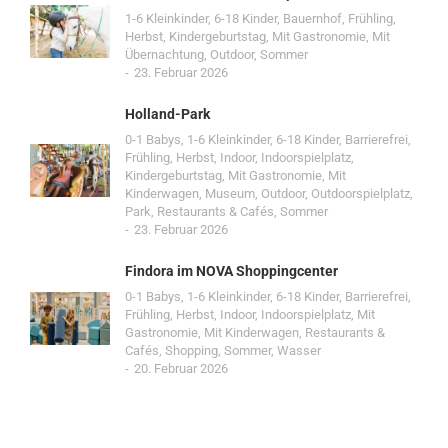
1-6 Kleinkinder
,
6-18 Kinder
,
Bauernhof
,
Frühling
,
Herbst
,
Kindergeburtstag
,
Mit Gastronomie
,
Mit
Übernachtung
,
Outdoor
,
Sommer
23. Februar 2026
Holland-Park
0-1 Babys
,
1-6 Kleinkinder
,
6-18 Kinder
,
Barrierefrei
,
Frühling
,
Herbst
,
Indoor
,
Indoorspielplatz
,
Kindergeburtstag
,
Mit Gastronomie
,
Mit
Kinderwagen
,
Museum
,
Outdoor
,
Outdoorspielplatz
,
Park
,
Restaurants & Cafés
,
Sommer
23. Februar 2026
Findora im NOVA Shoppingcenter
0-1 Babys
,
1-6 Kleinkinder
,
6-18 Kinder
,
Barrierefrei
,
Frühling
,
Herbst
,
Indoor
,
Indoorspielplatz
,
Mit
Gastronomie
,
Mit Kinderwagen
,
Restaurants &
Cafés
,
Shopping
,
Sommer
,
Wasser
20. Februar 2026