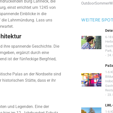
eeindruckenden Burg Lahneck, die
Outdoor
Sommer
W
urg, einst errichtet um 1245 von
spannende Einblicke in die
WEITERE SPO
uf die Lahnmündung. Lass uns
rwartet.
Dete
hitektur
6-18 
Herb
nd ihre spannende Geschichte. Die
Gast
Park
umgeben, ergänzt durch eine
24.
d ist der fünfeckige Bergfried,
PaSe
1-6 K
ätische Palas an der Nordseite sind
Bildu
 historischen Stätte, dass er ihr
Indoo
Gast
Resta
23.
LWL
hten und Legenden. Eine der
1-6 K
ie hier im 12. Jahrhundert Schutz