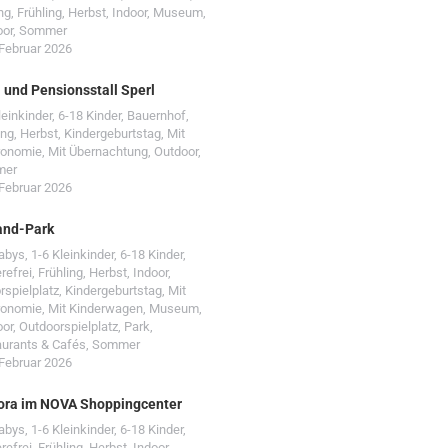
ng
,
Frühling
,
Herbst
,
Indoor
,
Museum
,
oor
,
Sommer
 Februar 2026
- und Pensionsstall Sperl
leinkinder
,
6-18 Kinder
,
Bauernhof
,
ing
,
Herbst
,
Kindergeburtstag
,
Mit
ronomie
,
Mit Übernachtung
,
Outdoor
,
mer
 Februar 2026
and-Park
Babys
,
1-6 Kleinkinder
,
6-18 Kinder
,
erefrei
,
Frühling
,
Herbst
,
Indoor
,
rspielplatz
,
Kindergeburtstag
,
Mit
ronomie
,
Mit Kinderwagen
,
Museum
,
oor
,
Outdoorspielplatz
,
Park
,
urants & Cafés
,
Sommer
 Februar 2026
ora im NOVA Shoppingcenter
Babys
,
1-6 Kleinkinder
,
6-18 Kinder
,
erefrei
,
Frühling
,
Herbst
,
Indoor
,