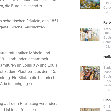
Bildu
n, die Burg nie lebend zu
Outd
23.
em schottischen Fräulein, das 1851
Reit
gerte. Solche Geschichten
1-6 K
Frühl
Gast
Som
23.
attet mit antiken Möbeln und
Holl
m 19. Jahrhundert gesammelt
0-1 
arnituren im Louis XV- und Louis
Barri
sst zudem Plastiken aus dem 15.
Indoo
Gast
ng. Ein Blick in die historische
Outd
 Arbeit nachgingen.
Resta
23.
Find
ng auf dem Rheinsteig verbinden.
0-1 
d ist ideal für einen
Barri