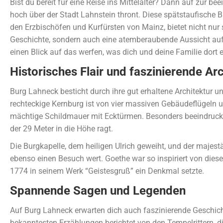
Bist du bereit für eine Reise ins Mittelalter? Dann auf zur b
hoch über der Stadt Lahnstein thront. Diese spätstaufische B
den Erzbischöfen und Kurfürsten von Mainz, bietet nicht nur 
Geschichte, sondern auch eine atemberaubende Aussicht a
einen Blick auf das werfen, was dich und deine Familie dort e
Historisches Flair und faszinierende Arc
Burg Lahneck besticht durch ihre gut erhaltene Architektur u
rechteckige Kernburg ist von vier massiven Gebäudeflügeln 
mächtige Schildmauer mit Ecktürmen. Besonders beeindrucken
der 29 Meter in die Höhe ragt.
Die Burgkapelle, dem heiligen Ulrich geweiht, und der majest
ebenso einen Besuch wert. Goethe war so inspiriert von dieser
1774 in seinem Werk “Geistesgruß” ein Denkmal setzte.
Spannende Sagen und Legenden
Auf Burg Lahneck erwarten dich auch faszinierende Geschic
bekanntesten Erzählungen berichtet von den Tempelrittern, d