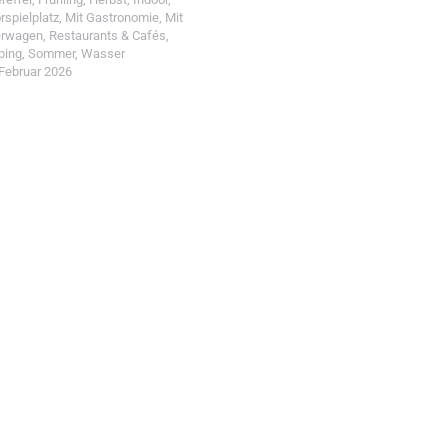
rspielplatz
,
Mit Gastronomie
,
Mit
erwagen
,
Restaurants & Cafés
,
ping
,
Sommer
,
Wasser
 Februar 2026
t einreichen!
r Wohin mit Kind
d reiche einen Spot ein.