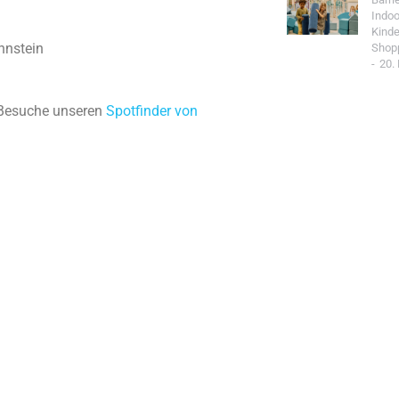
Indoo
Kind
hnstein
Shop
20.
! Besuche unseren
Spotfinder von
Jetzt Spo
Werde Teil de
Community un