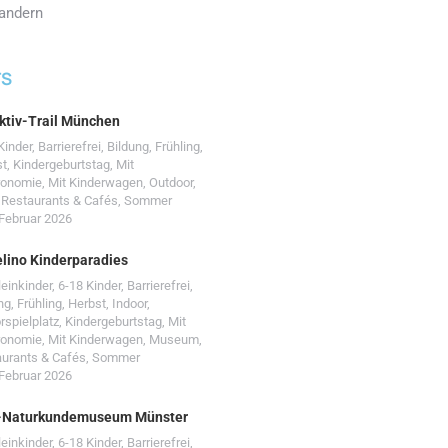
andern
TS
ktiv-Trail München
Kinder
,
Barrierefrei
,
Bildung
,
Frühling
,
st
,
Kindergeburtstag
,
Mit
ronomie
,
Mit Kinderwagen
,
Outdoor
,
,
Restaurants & Cafés
,
Sommer
 Februar 2026
lino Kinderparadies
leinkinder
,
6-18 Kinder
,
Barrierefrei
,
ng
,
Frühling
,
Herbst
,
Indoor
,
rspielplatz
,
Kindergeburtstag
,
Mit
ronomie
,
Mit Kinderwagen
,
Museum
,
urants & Cafés
,
Sommer
 Februar 2026
-Naturkundemuseum Münster
leinkinder
,
6-18 Kinder
,
Barrierefrei
,