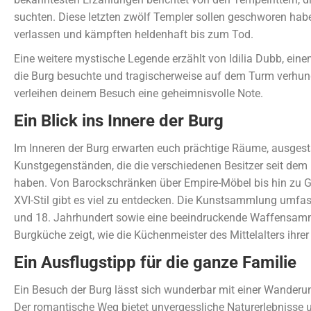
suchten. Diese letzten zwölf Templer sollen geschworen habe
verlassen und kämpften heldenhaft bis zum Tod.
Eine weitere mystische Legende erzählt von Idilia Dubb, ein
die Burg besuchte und tragischerweise auf dem Turm verhun
verleihen deinem Besuch eine geheimnisvolle Note.
Ein Blick ins Innere der Burg
Im Inneren der Burg erwarten euch prächtige Räume, ausgest
Kunstgegenständen, die die verschiedenen Besitzer seit de
haben. Von Barockschränken über Empire-Möbel bis hin zu G
XVI-Stil gibt es viel zu entdecken. Die Kunstsammlung umfa
und 18. Jahrhundert sowie eine beeindruckende Waffensammlu
Burgküche zeigt, wie die Küchenmeister des Mittelalters ihrer
Ein Ausflugstipp für die ganze Familie
Ein Besuch der Burg lässt sich wunderbar mit einer Wanderu
Der romantische Weg bietet unvergessliche Naturerlebnisse un