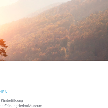
IEN
 Kinder
Bildung
ser
Frühling
Herbst
Museum